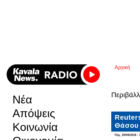
Αρχική
Είστε εδ
Περιβάλλ
Νέα
Απόψεις
Reuter
Κοινωνία
Θάσου
Πέμ, 20/09/2018 - 