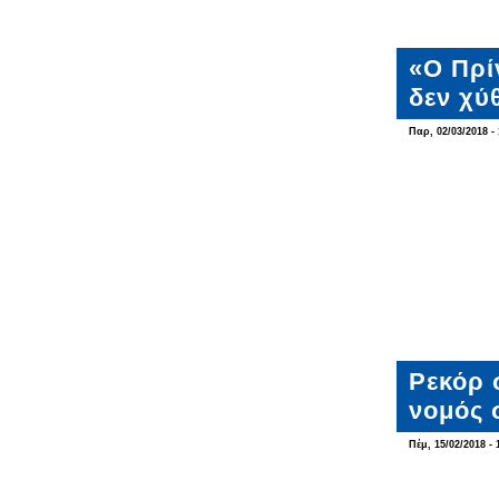
«Ο Πρί
δεν χύ
Παρ, 02/03/2018 - 
Ρεκόρ 
νομός 
Πέμ, 15/02/2018 - 