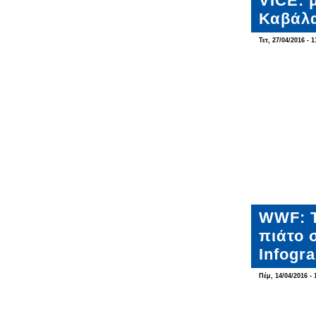
VICE: 
Καβάλα
Τετ, 27/04/2016 - 1
WWF: Τ
πιάτο 
Infogr
Πέμ, 14/04/2016 - 