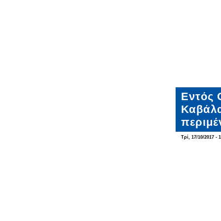
Εντός 
Καβάλα
περιμέ
Τρί, 17/10/2017 - 