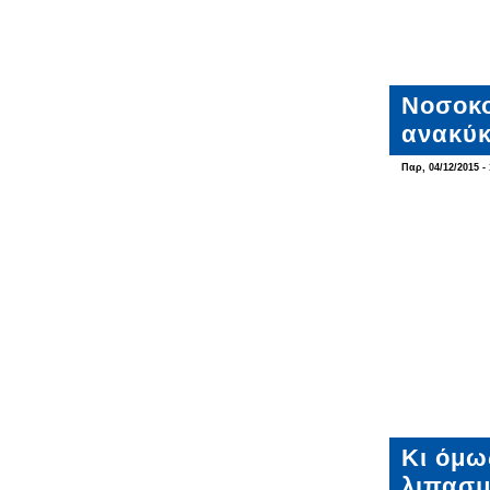
Νοσοκο
ανακύ
Παρ, 04/12/2015 - 
Κι όμω
λιπασμ