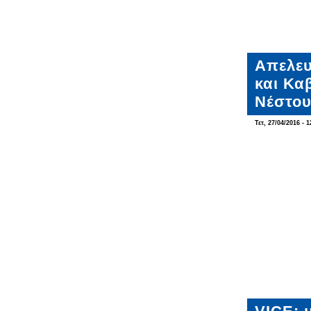
Απελευ
και Κα
Νέστο
Τετ, 27/04/2016 - 1