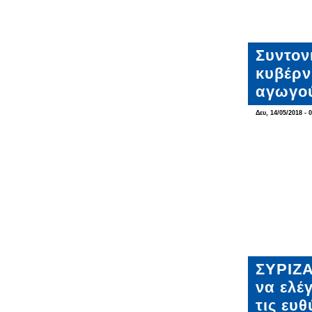
Συντον
κυβέρν
αγωγο
Δευ, 14/05/2018 - 
ΣΥΡΙΖΑ
να ελέ
τις ευ