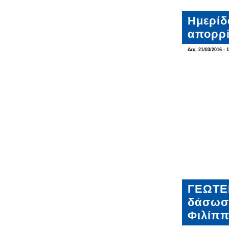
Hμερίδ
απορρ
Δευ, 21/03/2016 - 
ΓΕΩΤΕΕ
δάσωση
Φιλίπ