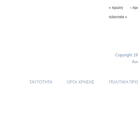
Σελίδε
« πρώτη
‹ πρ
τελευταία »
Copyright 1
Αν
ΤΑΥΤΟΤΗΤΑ
ΟΡΟΙ ΧΡΗΣΗΣ
ΠΟΛΙΤΙΚΗ ΠΡ