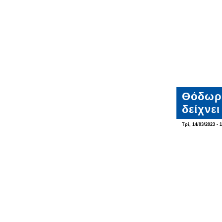
Θόδωρο
δείχνε
Τρί, 14/03/2023 - 