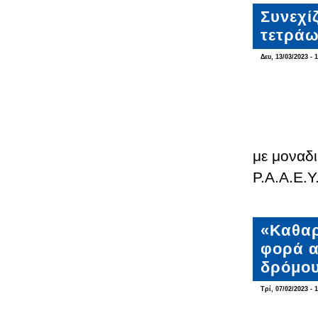
Συνεχίζ
τετράω
Δευ, 13/03/2023 - 
με μοναδι
Ρ.Α.Α.Ε.Υ
«Καθαρ
φορά α
δρόμο
Τρί, 07/02/2023 - 