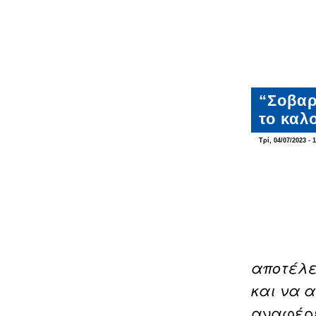
“Σοβαρ
το καλ
Τρί, 04/07/2023 - 
αποτέλε
και να 
αναφέρε