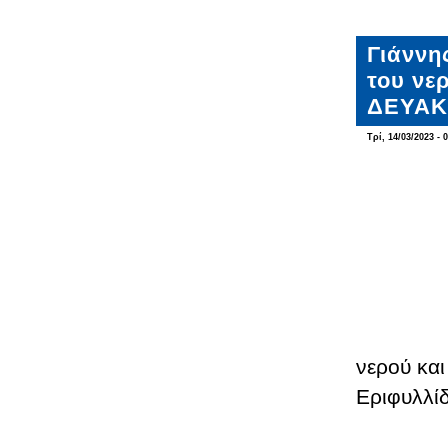
Γιάννη
του νε
ΔΕΥΑΚ
Τρί, 14/03/2023 - 
νερού και
Εριφυλλί