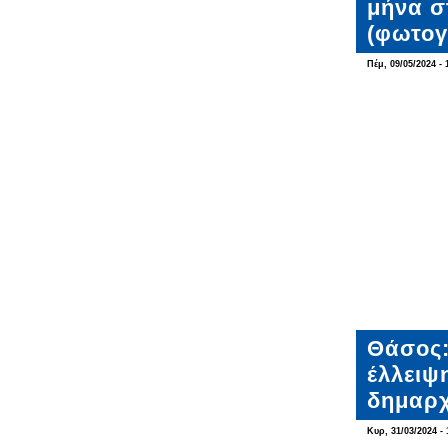
μήνα σ
(φωτογ
Πέμ, 09/05/2024 - 
Θάσος:
έλλειψ
δημαρχ
Κυρ, 31/03/2024 - 