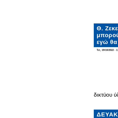
Θ. Ζεκ
μπορού
εγώ θα
Τετ, 19/10/2022 - 1
δικτύου 
ΔΕΥΑΚ: