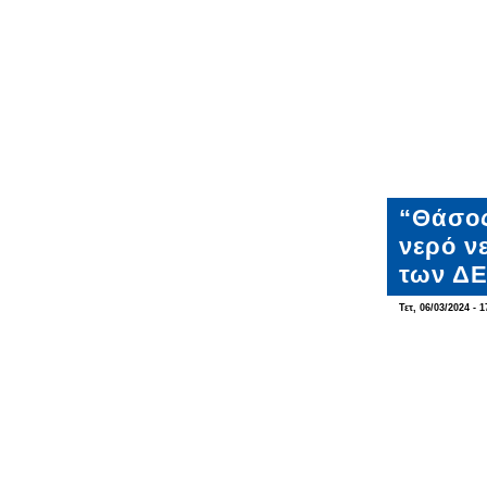
“Θάσος
νερό ν
των Δ
Τετ, 06/03/2024 - 1