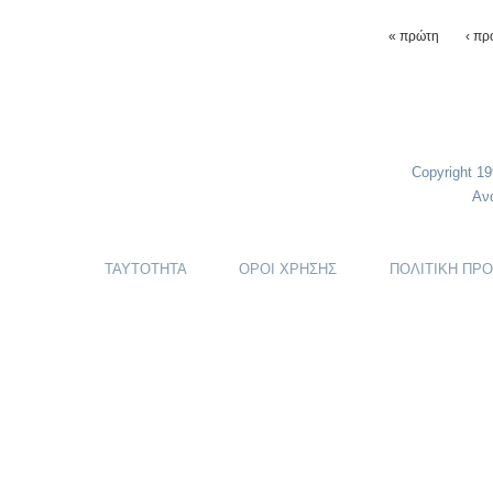
Σελίδε
« πρώτη
‹ πρ
Copyright 1
Αν
ΤΑΥΤΟΤΗΤΑ
ΟΡΟΙ ΧΡΗΣΗΣ
ΠΟΛΙΤΙΚΗ ΠΡ