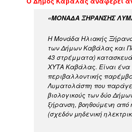
Ο Δήμος Καβάλας αναφέρει αν
«ΜΟΝΑΔΑ ΞΗΡΑΝΣΗΣ ΛΥ
Η Μονάδα Ηλιακής Ξήραν
των Δήμων Καβάλας και Π
43 στρέμματα) κατασκευά
ΧΥΤΑ Καβάλας. Είναι ένα
περιβαλλοντικής παρέμβα
Λυματολάσπη που παράγε
βιολογικούς των δύο Δήμω
ξήρανση, βοηθούμενη από
(σχεδόν μηδενική ηλεκτρι