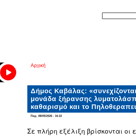
Αρχική
Είστε εδώ
Δήμος Καβάλας: «συνεχίζονται 
μονάδα ξήρανσης λυματολάσπη
καθαρισμό και το Πηλοθεραπε
Παρ, 08/05/2026 - 16:22
Σε πλήρη εξέλιξη βρίσκονται οι 