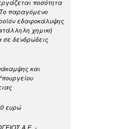
εργάζεται ποσότητα
. Το παραγόμενο
προϊόν εδαφοκάλυψης
κατάλληλη χημική
 σε δενδρώδεις
νάκαμψης και
Υπουργείου
ειας
80 ευρώ
ΓΕΙΟΣ Α.Ε. -