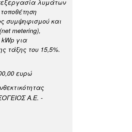
επεξεργασία λυμάτων
 τοποθέτηση
ς συμψηφισμού και
et metering),
7 kWp για
ς τάξης του 15,5%.
00,00 ευρώ
νθεκτικότητας
ΟΓΕΙΟΣ Α.Ε. -