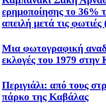
ερημοποίησης το 36% τ
απειλή μετά τις φωτιές 
Μια φωτογραφική αναδ
εκλογές του 1979 στην
Περιγιάλι: από τους στ
πάρκο της Καβάλας