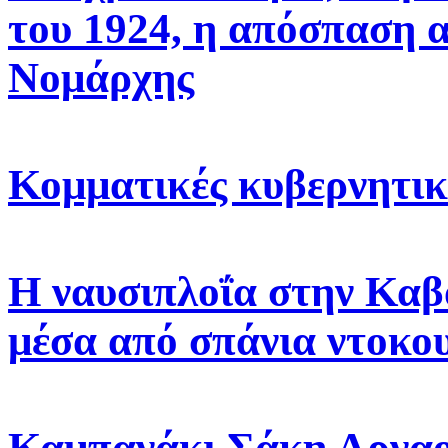
του 1924, η απόσπαση 
Νομάρχης
Κομματικές κυβερνητικ
Η ναυσιπλοΐα στην Καβά
μέσα από σπάνια ντοκο
Καμπανάκι Σάκη Αρναο