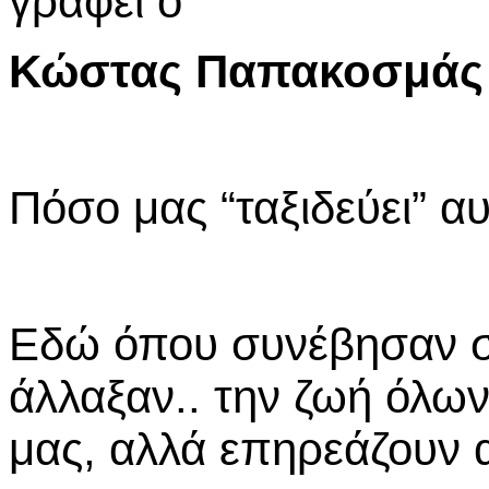
γράφει
ο
Κώστας Παπακοσμάς
Πόσο μας “ταξιδεύει” αυ
Εδώ όπου συνέβησαν σ
άλλαξαν.. την ζωή όλω
μας, αλλά επηρεάζουν 