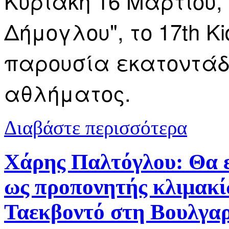
Κυριακή 16 Μαρτίου,
Δήμογλου", το 17th Ki
παρουσία εκατοντάδ
αθλήματος.
για Ταεκβον
Διαβάστε περισσότερα
Χάρης Παλτόγλου: Θα 
ως προπονητής κλιμακί
Ταεκβοντό στη Βουλγα