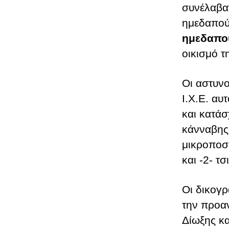
συνέλαβα
ημεδαπού
ημεδαπού
οικισμό τ
Οι αστυνο
Ι.Χ.Ε. αυ
και κατά
κάνναβης
μικροποσό
και -2- τ
Οι δικογ
την προα
Δίωξης κ