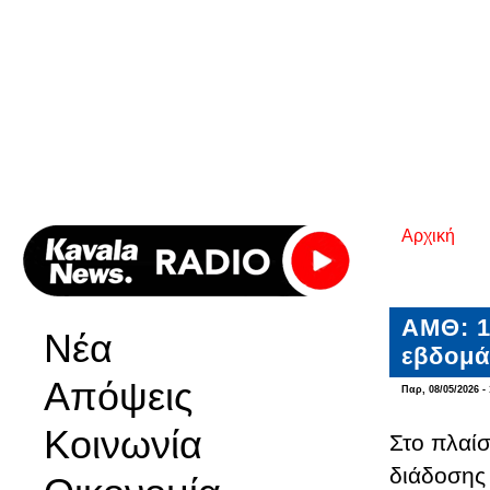
Αρχική
Είστε εδ
ΑΜΘ: 1
Νέα
εβδομά
Απόψεις
Παρ, 08/05/2026 - 
Κοινωνία
Στο πλαί
διάδοσης