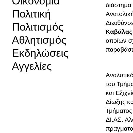
Οικονομία
διάστημα 
Πολιτική
Ανατολικ
Διευθύνσ
Πολιτισμός
Καβάλας
Αθλητισμός
οποίων σχ
παραβάσε
Εκδηλώσεις
Αγγελίες
Αναλυτικό
του Τμήμ
και Εξιχ
Δίωξης κ
Τμήματος
ΔΙ.ΑΣ. Α
πραγματο