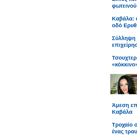
φωτεινού
Καβάλα: 
οδό Ερυθ
Σύλληψη 
επιχείρη
Τσουχτερ
«κόκκινο
Άμεση επ
Καβάλα
Τροχαίο 
ένας τρα