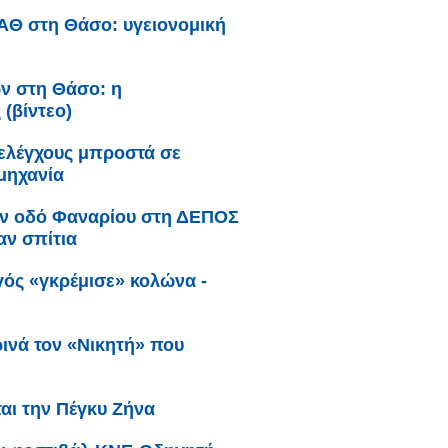
ΥΑΘ στη Θάσο: υγειονομική
ν στη Θάσο: η
 (βίντεο)
 ελέγχους μπροστά σε
μηχανία
ην οδό Φαναρίου στη ΔΕΠΟΣ
αν σπίτια
γός «γκρέμισε» κολώνα -
ινά τον «Νικητή» που
ται την Πέγκυ Ζήνα