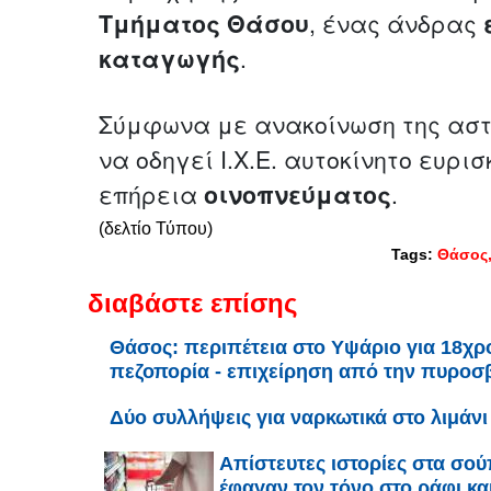
Τμήματος
Θάσου
, ένας άνδρας
καταγωγής
.
Σύμφωνα με ανακοίνωση της αστ
να οδηγεί Ι.Χ.Ε. αυτοκίνητο ευρι
επήρεια
οινοπνεύματος
.
(δελτίο Τύπου)
Tags:
Θάσος
διαβάστε επίσης
Θάσος: περιπέτεια στο Υψάριο για 18χρ
πεζοπορία - επιχείρηση από την πυροσ
Δύο συλλήψεις για ναρκωτικά στο λιμάν
Απίστευτες ιστορίες στα σο
έφαγαν τον τόνο στο ράφι και