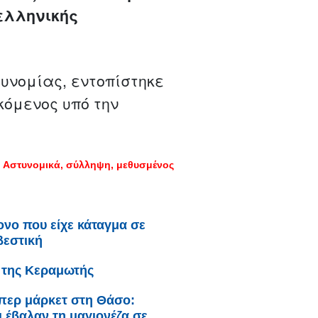
ελληνικής
υνομίας, εντοπίστηκε
σκόμενος υπό την
Αστυνομικά
σύλληψη
μεθυσμένος
ονο που είχε κάταγμα σε
βεστική
ι της Κεραμωτής
ύπερ μάρκετ στη Θάσο:
 έβαλαν τη μαγιονέζα σε...