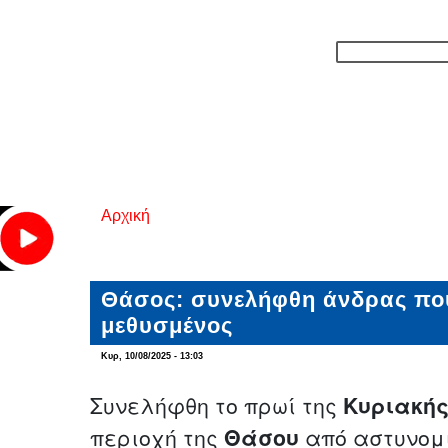
Αρχική
Είστε εδώ
Θάσος: συνελήφθη άνδρας πο
μεθυσμένος
Κυρ, 10/08/2025 - 13:03
Συνελήφθη το πρωί της
Κυριακής
περιοχή της
Θάσου
από αστυνομι