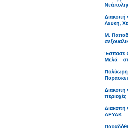
Νεάπολη
Διακοπή 
Λεύκη, Χ
Μ. Παπαδ
σεξουαλι
Έσπασε α
Μελά – σ
Πολύωρη 
Παρασκευ
Διακοπή 
περιοχές
Διακοπή 
ΔΕΥΑΚ
Παραδόθη