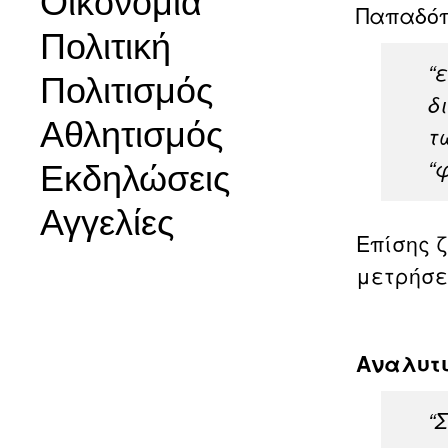
Οικονομία
Παπαδόπ
Πολιτική
“
Πολιτισμός
δ
Αθλητισμός
τ
“
Εκδηλώσεις
Αγγελίες
Επίσης 
μετρήσει
Αναλυτι
“