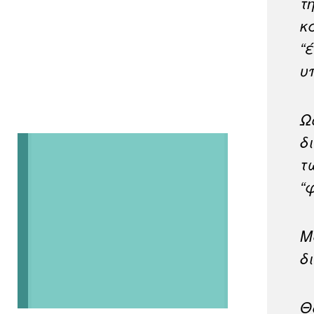
τ
κ
“
υ
Ω
δ
τ
“
Μ
δ
Θ