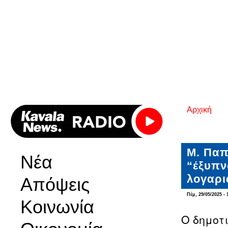
Αρχική
Είστε εδ
Μ. Παπ
Νέα
“έξυπν
λογαρι
Απόψεις
Πέμ, 29/05/2025 - 
Κοινωνία
O δημοτ