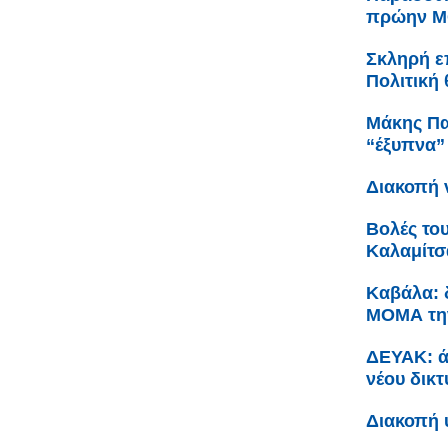
πρώην Μ
Σκληρή ε
Πολιτική 
Μάκης Πα
“έξυπνα”
Διακοπή 
Βολές το
Καλαμίτσ
Καβάλα: 
ΜΟΜΑ την
ΔΕΥΑΚ: ά
νέου δικ
Διακοπή 