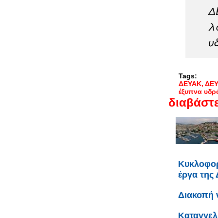
Δ
λ
υ
Tags:
ΔΕΥΑΚ
ΔΕΥ
έξυπνα υδρ
διαβάστε
Κυκλοφορ
έργα της
Διακοπή ν
Καταγγελ