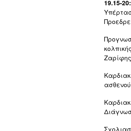
19.15-2
Υπέρτασ
Προεδρεί
Προγνωσ
κολπική
Ζαρίφης
Καρδιακ
ασθενού
Καρδιακ
Διάγνωσ
Σχολιασ