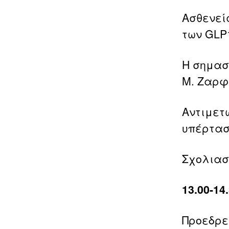
Ασθενεί
των GLP1
Η σημασ
Μ. Ζαρφ
Αντιμετ
υπέρταση
Σχολιασ
13.00-1
Προεδρεί