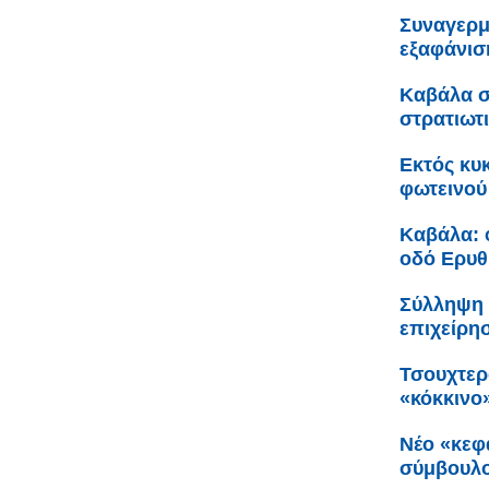
Συναγερμ
εξαφάνισ
Καβάλα σ
στρατιωτ
Εκτός κυ
φωτεινού
Καβάλα: 
οδό Ερυθ
Σύλληψη 
επιχείρη
Τσουχτερ
«κόκκινο
Νέο «κεφ
σύμβουλο