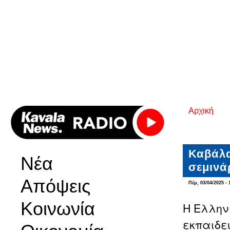
Αρχική
Είστε εδ
Καβάλα
Νέα
σεμινά
Απόψεις
Πέμ, 03/04/2025 - 
Κοινωνία
Η Ελλην
εκπαιδε