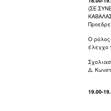
18.00-1
(ΣΕ ΣΥΝ
ΚΑΒΑΛΑΣ
Προεδρεί
Ο ρόλος
έλεγχο 
Σχολιαστ
Δ. Κωνσ
19.00-1