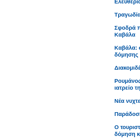
Ελευθερί
Τραγωδία
Σφοδρά π
Καβάλα
Καβάλα: σ
δόμησης 
Διακομιδ
Ρουμάνος
ιατρείο τ
Νέα νυχτ
Παράδοση
Ο τουριστ
δόμηση κ