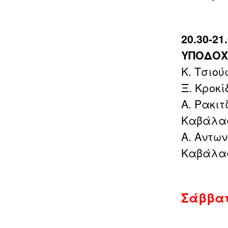
20.30-2
ΥΠΟΔΟΧ
Κ. Τσιού
Ξ. Κροκ
Α. Ρακι
Καβάλα
Α. Αντω
Καβάλα
Σάββατ