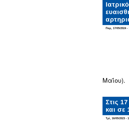
Ιατρικ
ευαισθ
αρτηρι
Παρ, 17/05/2024 - 
Μαΐου).
Στις 1
και σε
Τρί, 16/05/2023 - 