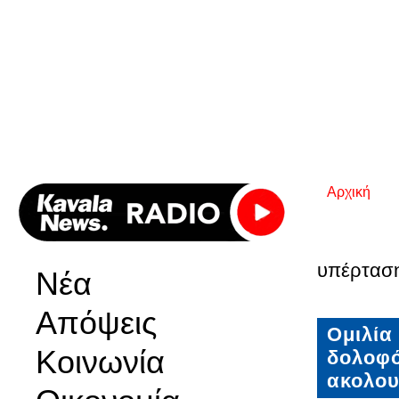
Αρχική
Είστε εδ
υπέρτασ
Νέα
Απόψεις
Ομιλία
Κοινωνία
δολοφό
ακολου