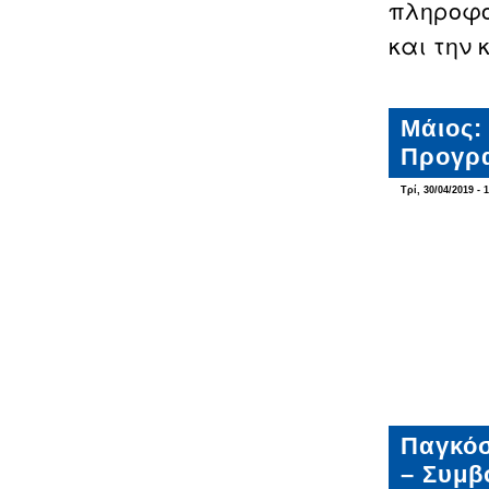
πληροφορ
και την 
Μάιος:
Προγρα
Τρί, 30/04/2019 - 
Παγκόσ
– Συμβ