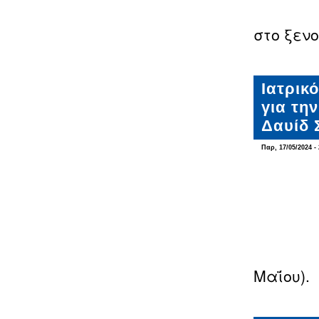
στο ξενο
Ιατρικ
για τη
Δαυίδ 
Παρ, 17/05/2024 - 
Μαΐου).