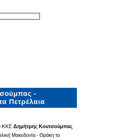
τσούμπας -
τα Πετρέλαια
ου ΚΚΕ
Δημήτρης
Κουτσούμπας
ολική Μακεδονία - Θράκη το