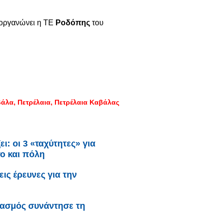
οργανώνει η ΤΕ
Ροδόπης
του
βάλα
Πετρέλαια
Πετρέλαια Καβάλας
ι: oι 3 «ταχύτητες» για
το και πόλη
ς έρευνες για την
γασμός συνάντησε τη