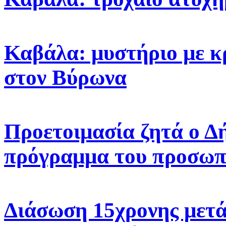
Καβάλα: μυστήριο με κ
στον Βύρωνα
Προετοιμασία ζητά ο Δ
πρόγραμμα του προσωπ
Διάσωση 15χρονης μετά