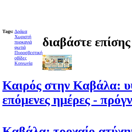
Tags:
Δράμα
Χωριστή
διαβάστε επίσης
πυρκαγιά
φωτιά
Πυροσβεστική
οβίδες
Κοινωνία
Καιρός στην Καβάλα: υ
επόμενες ημέρες - πρόγ
Καβάλα: τροχαίο ατύχη