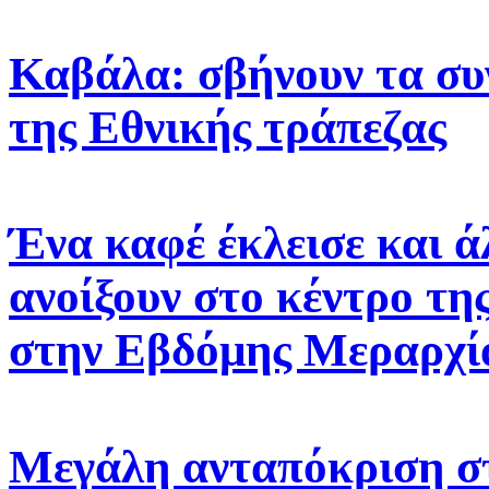
Καβάλα: σβήνουν τα σ
της Εθνικής τράπεζας
Ένα καφέ έκλεισε και ά
ανοίξουν στο κέντρο τη
στην Εβδόμης Μεραρχί
Μεγάλη ανταπόκριση σ