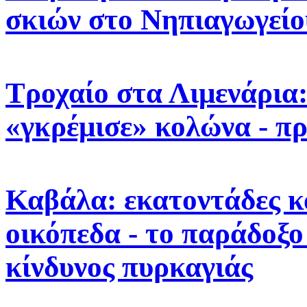
σκιών στο Νηπιαγωγεί
Τροχαίο στα Λιμενάρια
«γκρέμισε» κολώνα - π
Καβάλα: εκατοντάδες κ
οικόπεδα - το παράδοξο
κίνδυνος πυρκαγιάς