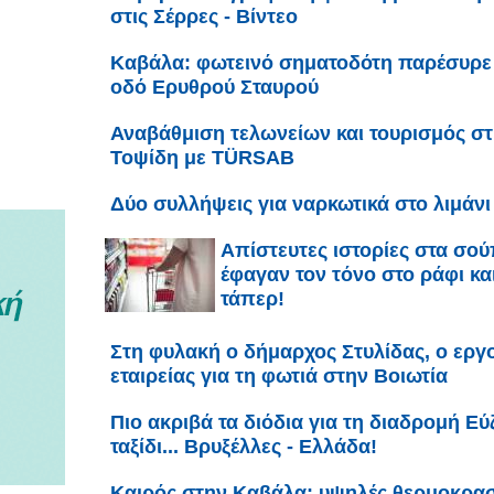
στις Σέρρες - Βίντεο
Καβάλα: φωτεινό σηματοδότη παρέσυρε 
οδό Ερυθρού Σταυρού
Αναβάθμιση τελωνείων και τουρισμός σ
Τοψίδη με TÜRSAB
Δύο συλλήψεις για ναρκωτικά στο λιμάν
Απίστευτες ιστορίες στα σο
έφαγαν τον τόνο στο ράφι και
τάπερ!
Στη φυλακή ο δήμαρχος Στυλίδας, ο εργο
εταιρείας για τη φωτιά στην Βοιωτία
Πιο ακριβά τα διόδια για τη διαδρομή Εύζ
ταξίδι... Βρυξέλλες - Ελλάδα!
Καιρός στην Καβάλα: υψηλές θερμοκρασί