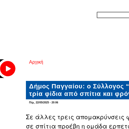
Αρχική
Είστε εδώ
Δήμος Παγγαίου: o Σύλλογος
τρία φίδια από σπίτια και φρό
Πέμ, 22/05/2025 - 20:06
Σε άλλες τρεις απομακρύνσεις φ
σε σπίτια προέβη η ομάδα ερπετ