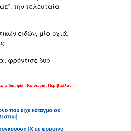
ώε”, την τελευταία
ικών ειδών, μία οχιά,
ς.
ι φρόντισε δύο
α
φίδια
φίδι
Κοινωνία
Περιβάλλον
ονο που είχε κάταγμα σε
βεστική
σύγκρουση ΙΧ με φορτηγό