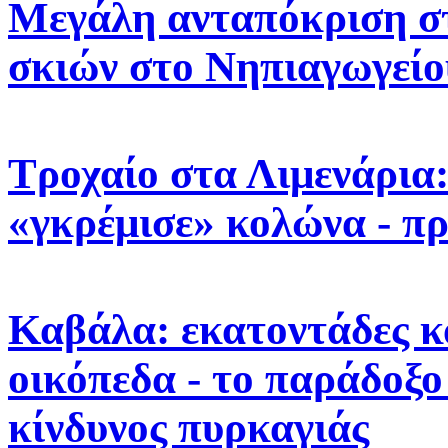
Μεγάλη ανταπόκριση σ
σκιών στο Νηπιαγωγεί
Τροχαίο στα Λιμενάρια
«γκρέμισε» κολώνα - π
Καβάλα: εκατοντάδες κ
οικόπεδα - το παράδοξο
κίνδυνος πυρκαγιάς