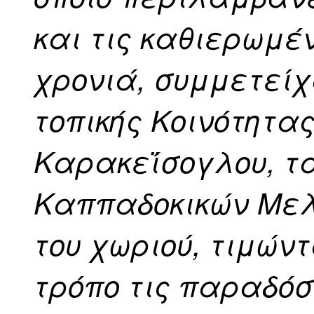
και τις καθιερωμέ
χρονιά, συμμετείχ
τοπικής Κοινότητας
Καρακεΐσογλου, τα
Καππαδοκικών Μελε
του χωριού, τιμών
τρόπο τις παραδόσε