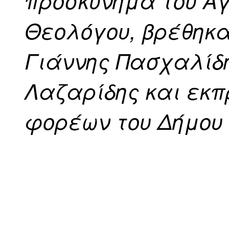
προσκύνημα του Αγ
Θεολόγου, βρέθηκα
Γιάννης Πασχαλίδ
Λαζαρίδης και εκ
φορέων του Δήμου