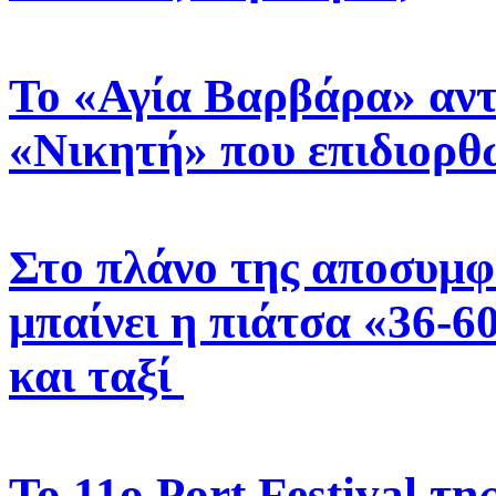
Το «Αγία Βαρβάρα» αντ
«Νικητή» που επιδιορθ
Στο πλάνο της αποσυμ
μπαίνει η πιάτσα «36-6
και ταξί
Το 11ο Port Festival τ