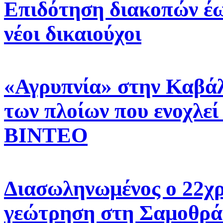
Επιδότηση διακοπών έως
νέοι δικαιούχοι
«Αγρυπνία» στην Καβάλ
των πλοίων που ενοχλεί
ΒΙΝΤΕΟ
Διασωληνωμένος ο 22χρ
γεώτρηση στη Σαμοθράκ