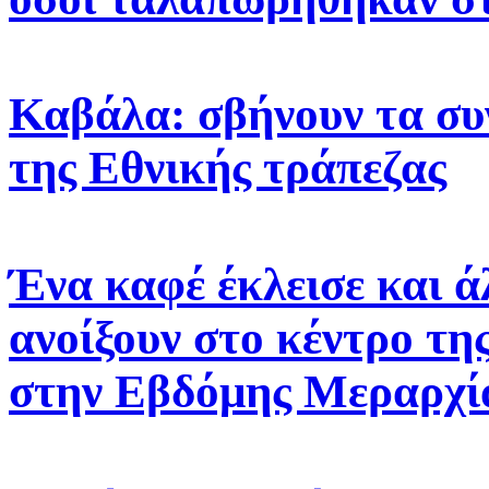
Καβάλα: σβήνουν τα σ
της Εθνικής τράπεζας
Ένα καφέ έκλεισε και ά
ανοίξουν στο κέντρο τη
στην Εβδόμης Μεραρχί