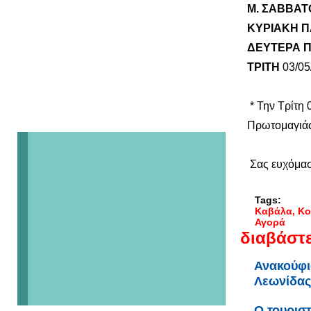
Μ. ΣΑΒΒΑΤ
ΚΥΡΙΑΚΗ 
ΔΕΥΤΕΡΑ 
ΤΡΙΤΗ
03/
* Την Τρίτη 
Πρωτομαγιά
Σας ευχόμα
Tags:
Καβάλα
Κο
Αγορά
διαβάστε
Ανακούφι
Λεωνίδας
Ο τουριστ