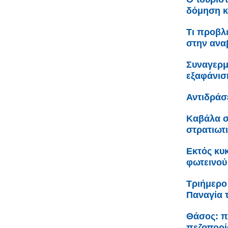
δόμηση κ
Τι προβλ
στην ανα
Συναγερμ
εξαφάνισ
Αντιδράσ
Καβάλα σ
στρατιωτ
Εκτός κυ
φωτεινού
Τριήμερο
Παναγία 
Θάσος: π
πεζοπορί