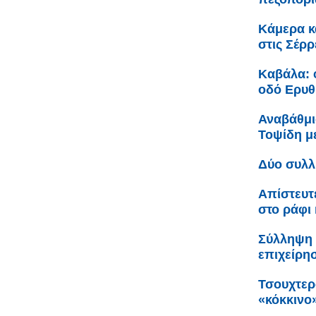
Κάμερα κ
στις Σέρρ
Καβάλα: 
οδό Ερυθ
Αναβάθμι
Τοψίδη 
Δύο συλλ
Απίστευτ
στο ράφι 
Σύλληψη 
επιχείρη
Τσουχτερ
«κόκκινο