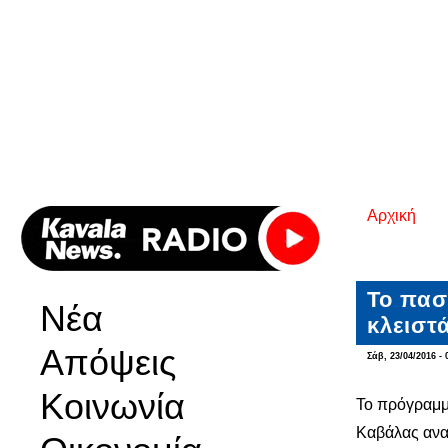
Αρχική
Είστε εδ
Το πασ
Νέα
κλειστά
Απόψεις
Σάβ, 23/04/2016 - 
Κοινωνία
Το πρόγραμμα
Καβάλας ανα