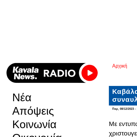
Αρχική
Είστε εδ
Καβάλα
Νέα
συναυλ
Απόψεις
Παρ, 08/12/2023 - 
Κοινωνία
Με εντυπ
χριστουγ