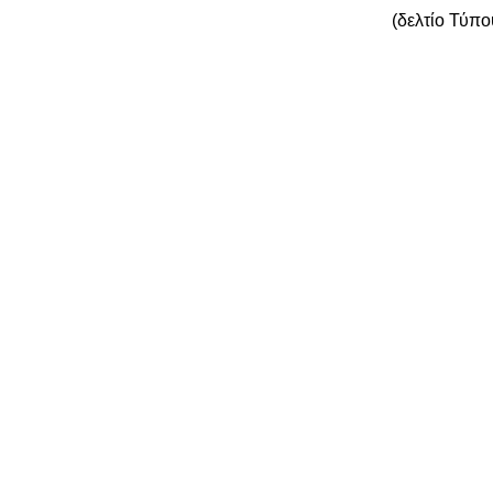
(δελτίο Τύπ