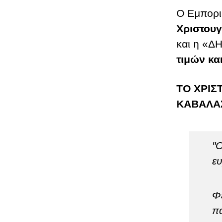
Ο Εμπορι
Χριστουγ
και η «Δ
τιμών κ
ΤΟ ΧΡΙ
ΚΑΒΑΛΑ
"Ο
ευ
Φ
πα