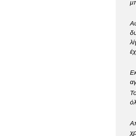
μ
Α
δυ
λ
έ
Εκ
αγ
Τ
ό
Απ
χ