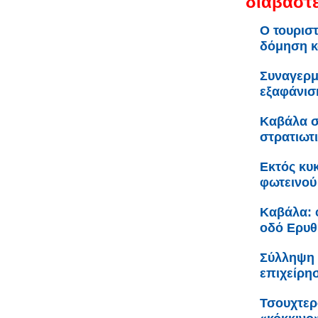
διαβάστε
Ο τουριστ
δόμηση κ
Συναγερμ
εξαφάνισ
Καβάλα σ
στρατιωτ
Εκτός κυ
φωτεινού
Καβάλα: 
οδό Ερυθ
Σύλληψη 
επιχείρη
Τσουχτερ