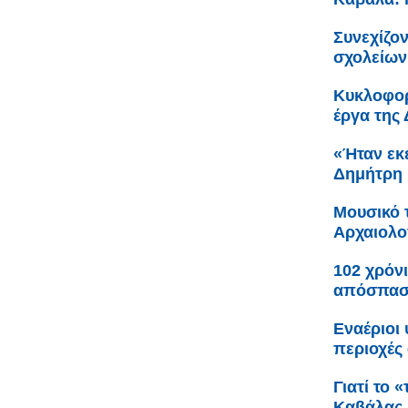
Συνεχίζον
σχολείων
Κυκλοφορ
έργα της
«Ήταν εκε
Δημήτρη 
Μουσικό 
Αρχαιολο
102 χρόνι
απόσπαση
Εναέριοι
περιοχές 
Γιατί το 
Καβάλας