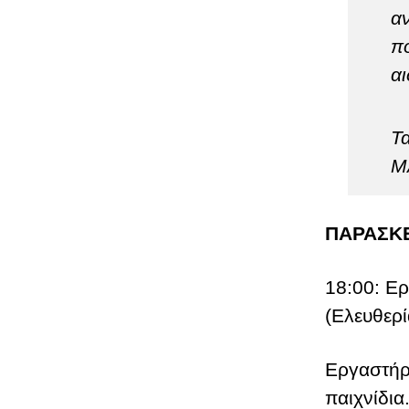
αν
π
αι
Τ
Μ
ΠΑΡΑΣΚ
18:00: Ερ
(Ελευθερί
Εργαστήρι
παιχνίδια