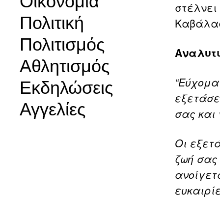
Οικονομία
στέλνει
Πολιτική
Καβάλας
Πολιτισμός
Αναλυτι
Αθλητισμός
“Εύχομα
Εκδηλώσεις
εξετάσει
Αγγελίες
σας και
Οι εξετ
ζωή σας
ανοίγετ
ευκαιρίε