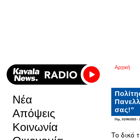
Αρχική
Είστε εδ
Πολίτη
Νέα
Πανελλ
σας!”
Απόψεις
Πέμ, 01/06/2023 - 
Κοινωνία
Το δικό 