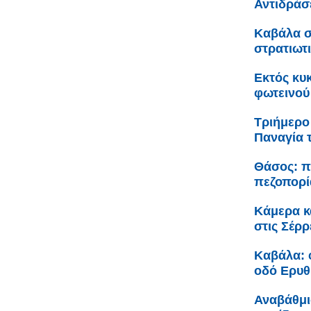
Αντιδράσ
Καβάλα σ
στρατιωτ
Εκτός κυ
φωτεινού
Τριήμερο
Παναγία 
Θάσος: π
πεζοπορί
Κάμερα κ
στις Σέρρ
Καβάλα: 
οδό Ερυθ
Αναβάθμι