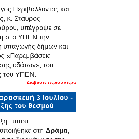
γός Περιβάλλοντος και
ς, κ. Σταύρος
ύρου, υπέγραψε σε
η στο ΥΠΕΝ την
 υπαγωγής δήμων και
ος «Παρεμβάσεις
ισης υδάτων», του
ς του ΥΠΕΝ.
Διαβάστε περισσότερα
για Ενίσχυση
της ΔΕΥΑ
Δράμας με
ρασκευή 3 Ιουλίου -
τέσσερα νέα
έργα ύδρευσης
ιξης του θεσμού
με
προϋπολογισμό
άνω των 2 εκατ.
υξη Τύπου
ευρώ
οποιήθηκε στη
Δράμα
,