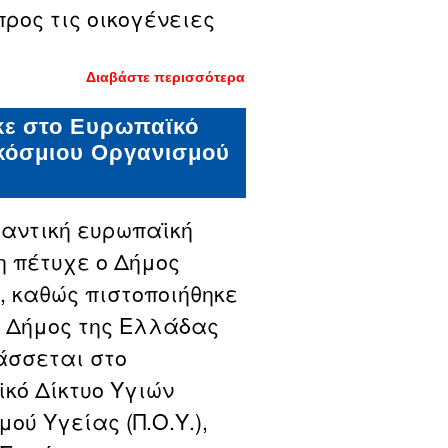
προς τις οικογένειες
Διαβάστε περισσότερα
για Κοινή
δράση για τη
βιοποικιλότητα
κε στο Ευρωπαϊκό
από Ecogenia
και Δήμο
κόσμιου Οργανισμού
Δράμας
αντική ευρωπαϊκή
η πέτυχε ο Δήμος
 καθώς πιστοποιήθηκε
ς Δήμος της Ελλάδας
άσσεται στο
κό Δίκτυο Υγιών
ού Υγείας (Π.Ο.Υ.),