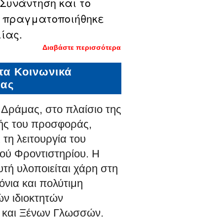
Συνάντηση και το
ου πραγματοποιήθηκε
λίας.
Διαβάστε περισσότερα
για Ο Δήμος
Δράμας
πιστοποιήθηκε
τα Κοινωνικά
στο
Ευρωπαϊκό
μας
δίκτυο υγιών
πόλεων του
Παγκόσμιου
Δράμας, στο πλαίσιο της
Οργανισμού
Υγείας
ής του προσφοράς,
 τη λειτουργία του
ού Φροντιστηρίου. Η
τή υλοποιείται χάρη στη
νια και πολύτιμη
ών ιδιοκτητών
 και Ξένων Γλωσσών.