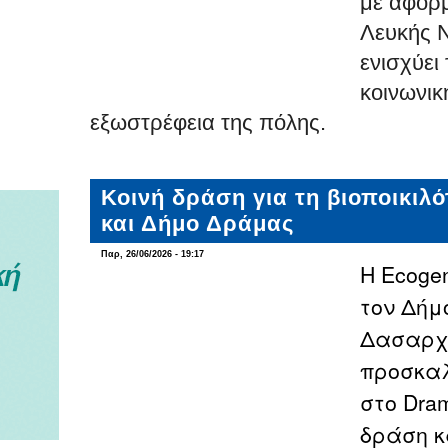
με αφορμ
Λευκής Ν
ενισχύει
κοινωνικ
εξωστρέφεια της πόλης.
Κοινή δράση για τη βιοποικιλ
και Δήμο Δράμας
Παρ, 26/06/2026 - 19:17
Η Ecoge
τον Δήμ
Δασαρχ
προσκαλ
στο
Dram
δράση 