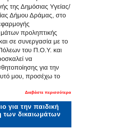
ς της Δημόσιας Υγείας/
ίας Δήμου Δράμας, στο
 εφαρμογής
μάτων προληπτικής
 και σε συνεργασία με το
Πόλεων του Π.Ο.Υ. και
ροσκαλεί να
θητοποίησης για την
αυτό μου, προσέχω το
Διαβάστε περισσότερα
για Δήμος Δράμας:
πρόγραμμα
ευαισθητοποίησης
ο για την παιδική
για την
παχυσαρκία
η των δικαιωμάτων