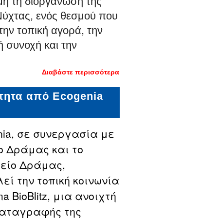
ή τη διοργάνωση της
ύχτας, ενός θεσμού που
 την τοπική αγορά, την
ή συνοχή και την
Διαβάστε περισσότερα
για Λευκή
Νύχτα στη
Δράμα την
ότητα από Ecogenia
Παρασκευή
3 Ιουλίου -
Κάλεσμα
συμμετοχής
και
nia, σε συνεργασία με
στήριξης
του θεσμού
ο Δράμας και το
είο Δράμας,
εί την τοπική κοινωνία
a BioBlitz, μια ανοιχτή
καταγραφής της