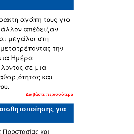
2026: ένας
θεσμός
πολιτισμού
και
ρακτη αγάπη τους για
δημιουργίας
επιστρέφει
βάλλον απέδειξαν
στη Δράμα
και μεγάλοι στη
μετατρέποντας την
μια Ημέρα
λοντος σε μια
καθαριότητας και
ου.
Διαβάστε περισσότερα
για Γιορτή
για το
περιβάλλον
αισθητοποίησης για
στη Δράμα
με
καθαρισμούς
και
φυτεύσεις
 Προστασίας και