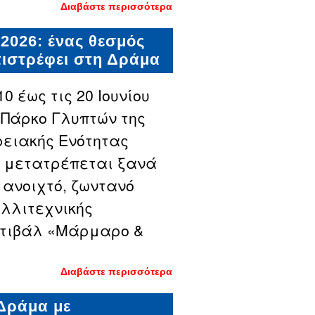
Διαβάστε περισσότερα
για Έναρξη
υποβολής
αιτήσεων στα
2026: ένας θεσμός
Κοινωνικά
Φροντιστήρια
πιστρέφει στη Δράμα
του Δήμου
Δράμας
10 έως τις 20 Ιουνίου
ο Πάρκο Γλυπτών της
ειακής Ενότητας
 μετατρέπεται ξανά
 ανοιχτό, ζωντανό
λλιτεχνικής
στιβάλ «Μάρμαρο &
Διαβάστε περισσότερα
για
Φεστιβάλ
«Μάρμαρο
 Δράμα με
& Τέχνη»