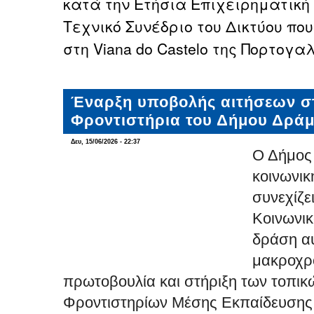
κατά την Ετήσια Επιχειρηματική 
Τεχνικό Συνέδριο του Δικτύου π
στη Viana do Castelo της Πορτογα
Έναρξη υποβολής αιτήσεων σ
Φροντιστήρια του Δήμου Δρά
Δευ, 15/06/2026 - 22:37
Ο Δήμος 
κοινωνικ
συνεχίζει
Κοινωνικ
δράση αυ
μακροχρό
πρωτοβουλία και στήριξη των τοπικ
Φροντιστηρίων Μέσης Εκπαίδευσης