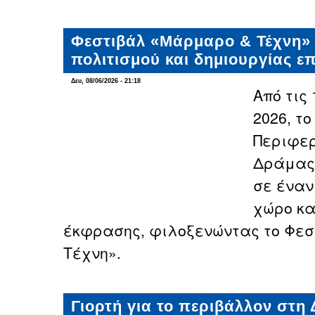
Φεστιβάλ «Μάρμαρο & Τέχνη» 
πολιτισμού και δημιουργίας ε
Δευ, 08/06/2026 - 21:18
Από τις 
2026, τ
Περιφερ
Δράμας
σε έναν
χώρο κα
έκφρασης, φιλοξενώντας το Φε
Τέχνη».
Γιορτή για το περιβάλλον στη