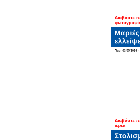
Διαβάστε π
φωτογραφίε
Μαριές
ελλείψε
Παρ, 03/05/2024 - 
Διαβάστε π
ιερέα
Στολισ