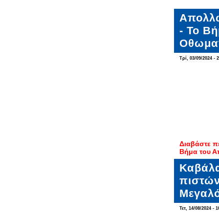
Απολλω
- Το Β
Οθωμαν
Τρί, 03/09/2024 - 
Διαβάστε π
Βήμα του Α
Καβάλα
πιστών
Μεγαλ
Τετ, 14/08/2024 - 1