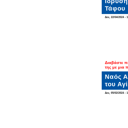
ίδρυσή
Τάφου
Δευ, 22/04/2024 - 
Διαβάστε π
της με μια
Ναός Α
του Αγ
Δευ, 05/02/2024 - 