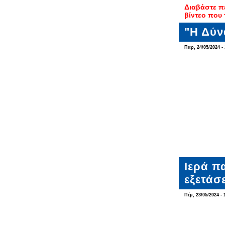
Διαβάστε π
βίντεο που 
"Η Δύν
Παρ, 24/05/2024 - 
Ιερά π
εξετάσ
Πέμ, 23/05/2024 - 