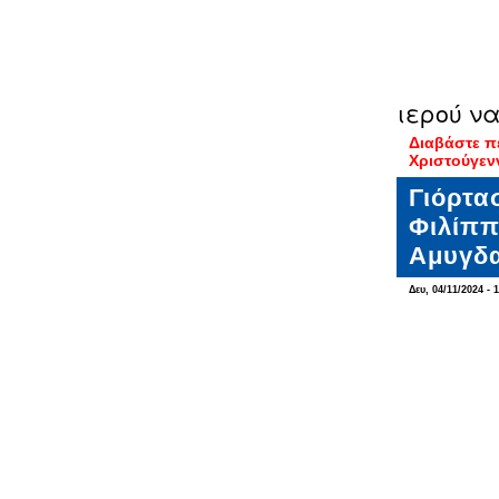
ιερού να
Διαβάστε π
Χριστούγεν
Γιόρτα
Φιλίππ
Αμυγδ
Δευ, 04/11/2024 - 