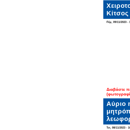
Χειροτ
Κίτσος
Πέμ, 09/11/2023 - 
Διαβάστε π
(φωτογραφί
Αύριο 
μητρόπ
λεωφο
Τετ, 08/11/2023 - 1