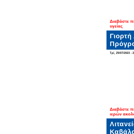
Διαβάστε π
υγείας
Γιορτή
Πρόγρα
Τρί, 25/07/2023 - 
Διαβάστε π
ιερών ακολ
Λιτανε
Καβάλ