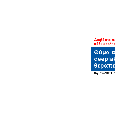
Διαβάστε π
κάθε εκκλη
Θύμα α
deepfa
θεραπε
Πέμ, 13/06/2024 - 