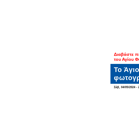
Διαβάστε π
του Αγίου Φ
Το Άγι
φωτογρ
Σάβ, 04/05/2024 - 