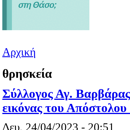
Αρχική
Είστε εδώ
θρησκεία
Σύλλογος Αγ. Βαρβάρας
εικόνας του Απόστολο
Δευ, 24/04/2023 - 20:51