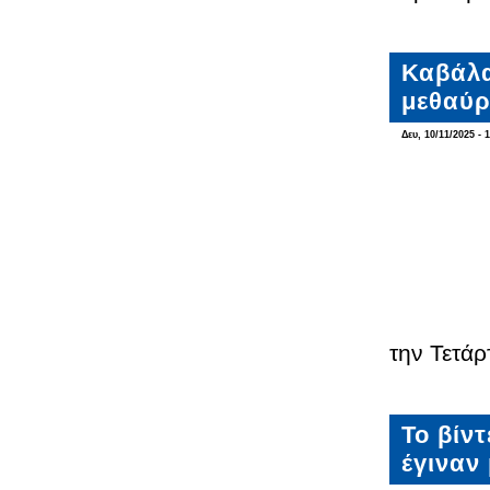
Καβάλα
μεθαύρ
Δευ, 10/11/2025 - 
την Τετάρ
Το βίν
έγιναν