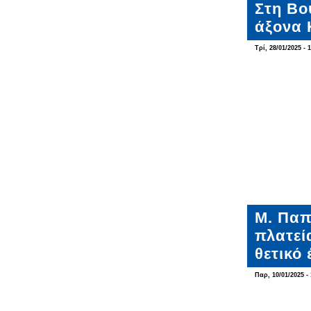
Στη Βο
άξονα 
Τρί, 28/01/2025 - 
Μ. Παπ
πλατεί
θετικό 
Παρ, 10/01/2025 - 