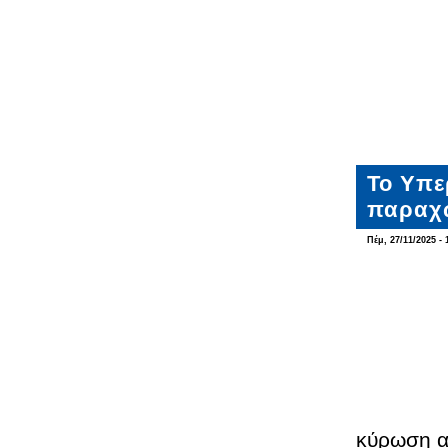
Το Υπε
παραχώ
Πέμ, 27/11/2025 - 
κύρωση α