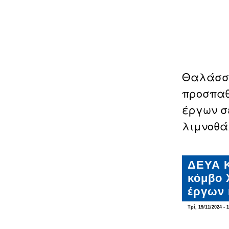
Θαλάσση
προσπαθ
έργων σ
λιμνοθά
ΔΕΥΑ Κ
κόμβο 
έργων 
Τρί, 19/11/2024 - 