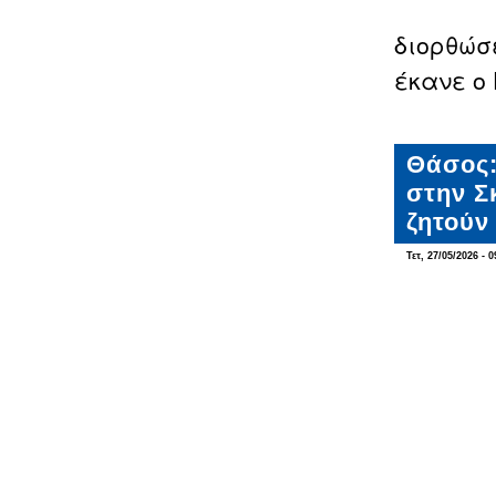
διορθώσ
έκανε ο
Θάσος:
στην Σ
ζητούν 
Τετ, 27/05/2026 - 0