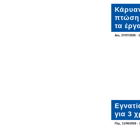
Κάρυαν
πτώση 
τα έργ
Δευ, 27/07/2026 - 
Εγνατί
για 3 χ
Πέμ, 11/06/2026 - 