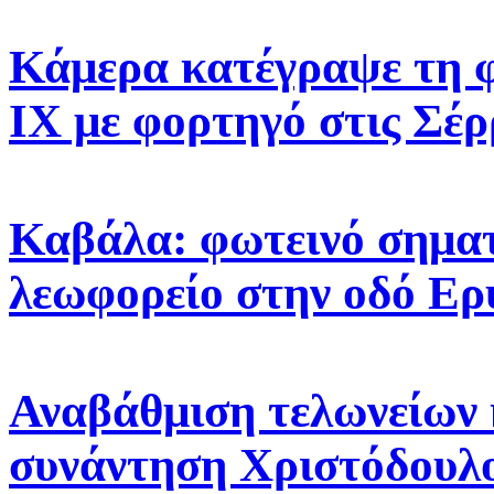
Κάμερα κατέγραψε τη 
ΙΧ με φορτηγό στις Σέρ
Καβάλα: φωτεινό σηματ
λεωφορείο στην οδό Ε
Αναβάθμιση τελωνείων 
συνάντηση Χριστόδουλ