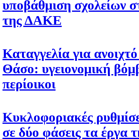
υποβάθμιση σχολείων σ
της ΔΑΚΕ
Καταγγελία για ανοιχτ
Θάσο: υγειονομική βόμβ
περίοικοι
Κυκλοφοριακές ρυθμίσε
σε δύο φάσεις τα έργα