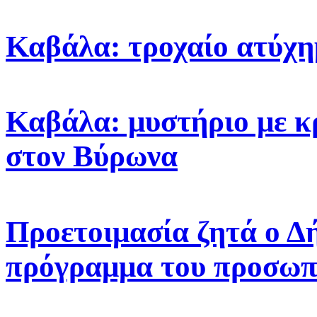
Καβάλα: τροχαίο ατύχη
Καβάλα: μυστήριο με κ
στον Βύρωνα
Προετοιμασία ζητά ο Δ
πρόγραμμα του προσωπ