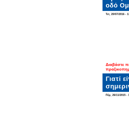
οδό Ομ
Τετ, 20/07/2016 - 1
Διαβάστε π
πραξικοπημ
Γιατί 
σημερι
Πέμ, 26/11/2015 - 