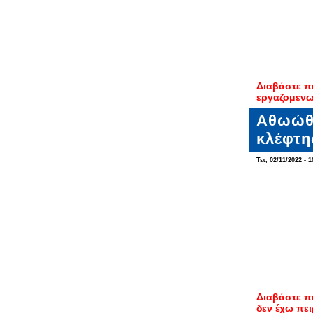
Διαβάστε π
εργαζομενω
Αθωώθη
κλέφτη
Τετ, 02/11/2022 - 1
Διαβάστε π
δεν έχω πει