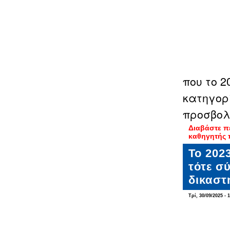
που το 
κατηγορ
προσβολ
Διαβάστε π
καθηγητής 
Το 202
τότε σ
δικαστ
Τρί, 30/09/2025 - 