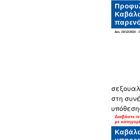
Προφυλ
Καβάλα
παρενό
Δευ, 23/12/2024 - 
σεξουαλ
στη συν
υπόθεση
Διαβάστε π
με κατηγορ
Καβάλα