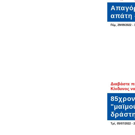
Απαγόρ
απάτη 
Πέμ, 29/09/2022 - 
Διαβάστε π
Κίνδυνος να
85χρον
"μαϊμο
δράστ
Τρί, 05/07/2022 - 