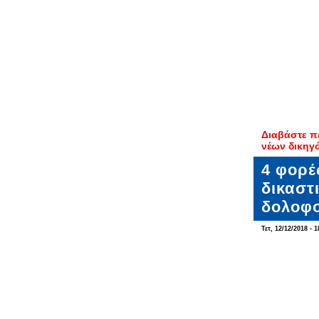
Διαβάστε π
νέων δικηγό
4 φορέ
δικαστ
δολοφο
Τετ, 12/12/2018 - 1