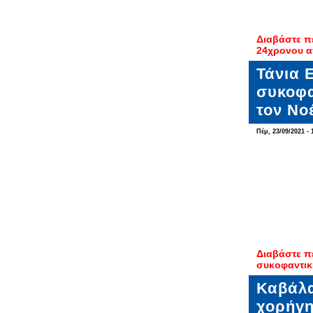
Διαβάστε π
24χρονου α
Τάνια 
συκοφα
τον Νο
Πέμ, 23/09/2021 - 
Διαβάστε π
συκοφαντικ
Καβάλα
χορήγ