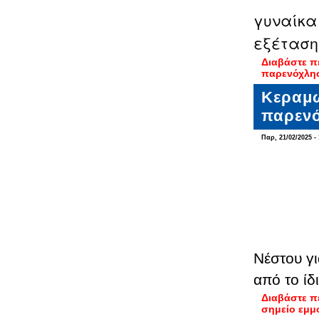
γυναίκα 
εξέταση
Διαβάστε π
παρενόχλησ
Κεραμω
παρενό
Παρ, 21/02/2025 - 
Νέστου γ
από το ίδ
Διαβάστε π
σημείο εμμ