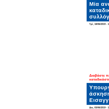
Μία αν
καταδι
συλλόγ
Τρί, 18/06/2019 - 
Διαβάστε π
καταδικάστ
Υπουργ
άσκηση
Εισαγγ
Δευ, 03/06/2019 - 