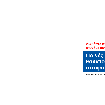
Διαβάστε π
ατυχήματος"
Ποινές
θάνατο
απόφασ
Δευ, 16/05/2022 - 