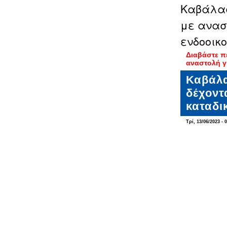
Καβάλας
με ανασ
ενδοοικο
Διαβάστε π
αναστολή γ
Καβάλα
δέχοντ
καταδι
Τρί, 13/06/2023 - 