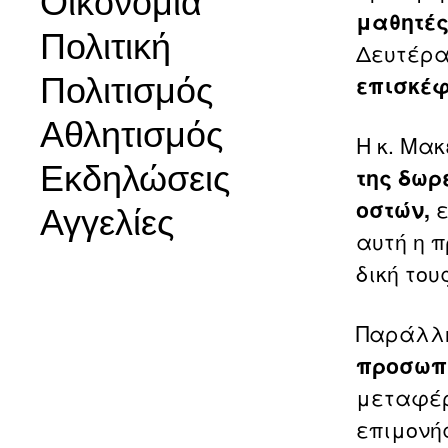
Οικονομία
μαθητές
Πολιτική
Δευτέρα
Πολιτισμός
επισκέ
Αθλητισμός
Η κ. Μα
Εκδηλώσεις
της δωρ
οστών,
ε
Αγγελίες
αυτή η 
δική το
Παράλλ
προσωπι
μεταφέρ
επιμονή