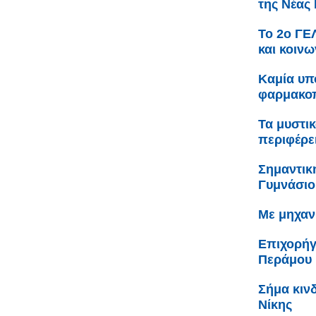
της Νέας
Το 2ο ΓΕΛ
και κοινω
Καμία υπ
φαρμακοπ
Τα μυστι
περιφέρε
Σημαντικ
Γυμνάσιο
Με μηχαν
Επιχορήγ
Περάμου
Σήμα κιν
Νίκης