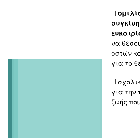
Η
ομιλί
συγκίνη
ευκαιρί
να θέσο
οστών κ
για το θ
Η σχολι
για την 
ζωής πο