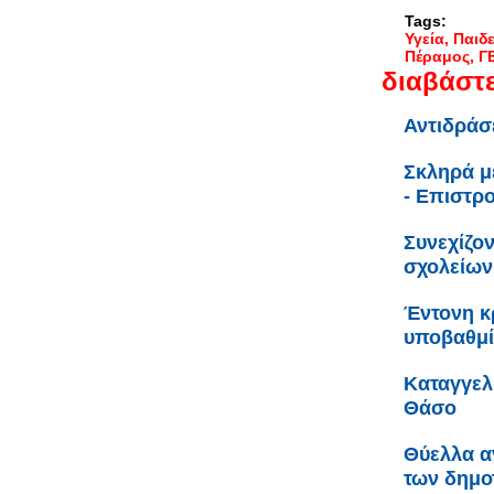
Tags:
Υγεία
Παιδε
Πέραμος
Γ
διαβάστε
Αντιδράσ
Σκληρά μ
- Επιστρ
Συνεχίζον
σχολείων
Έντονη κρ
υποβαθμί
Καταγγελ
Θάσο
Θύελλα α
των δημο