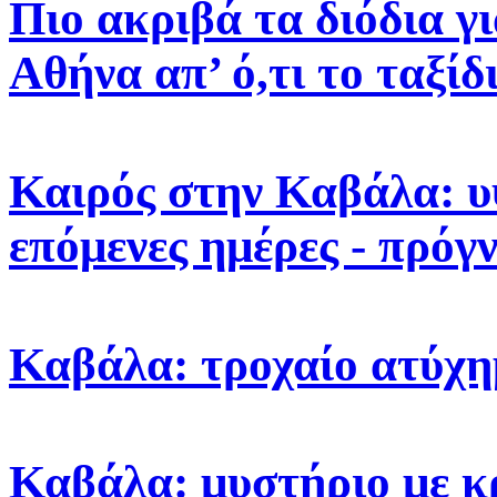
Πιο ακριβά τα διόδια γ
Αθήνα απ’ ό,τι το ταξίδ
Καιρός στην Καβάλα: υ
επόμενες ημέρες - πρόγ
Καβάλα: τροχαίο ατύχη
Καβάλα: μυστήριο με κ