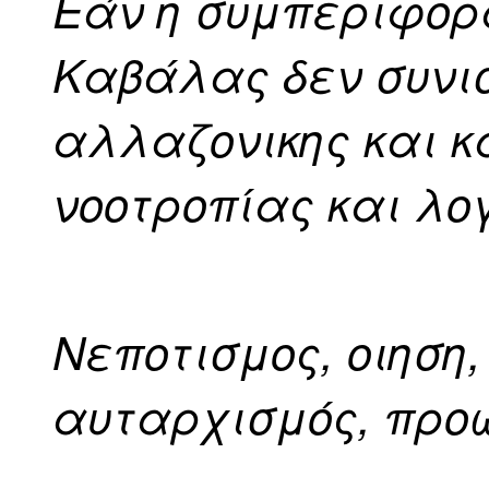
Εάν η συμπεριφορ
Καβάλας δεν συνισ
αλλαζονικης και κ
νοοτροπίας και λογι
Νεποτισμος, οιηση
αυταρχισμός, προ