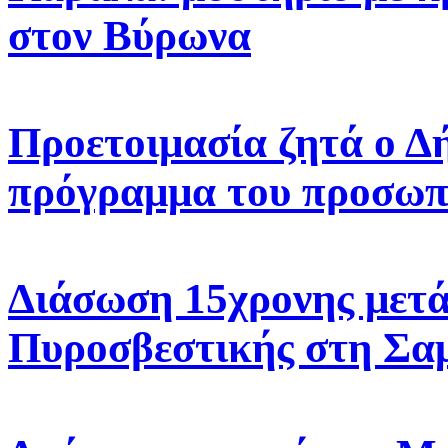
στον Βύρωνα
Προετοιμασία ζητά ο Δ
πρόγραμμα του προσωπ
Διάσωση 15χρονης μετά
Πυροσβεστικής στη Σα