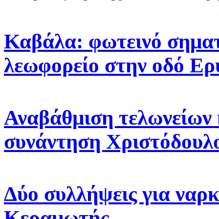
Καβάλα: φωτεινό σηματ
λεωφορείο στην οδό Ε
Αναβάθμιση τελωνείων 
συνάντηση Χριστόδουλ
Δύο συλλήψεις για ναρκ
Κεραμωτής