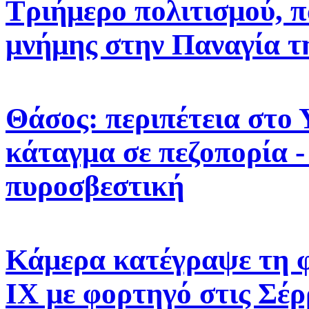
Τριήμερο πολιτισμού, π
μνήμης στην Παναγία τ
Θάσος: περιπέτεια στο 
κάταγμα σε πεζοπορία -
πυροσβεστική
Κάμερα κατέγραψε τη 
ΙΧ με φορτηγό στις Σέρ