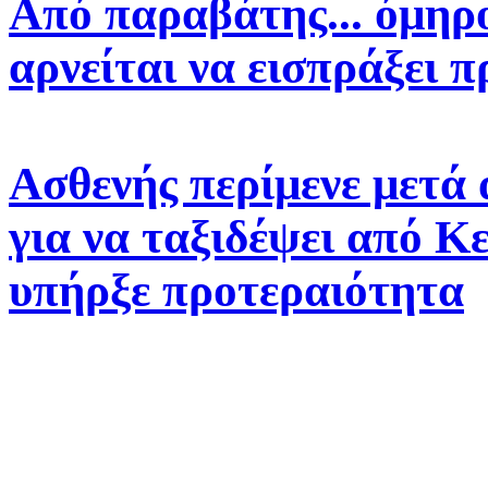
Από παραβάτης... όμηρο
αρνείται να εισπράξει 
Ασθενής περίμενε μετά
για να ταξιδέψει από Κ
υπήρξε προτεραιότητα