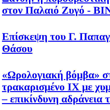
στον Παλαιό Ζυγό - Β
Επίσκεψη του Γ. Παπαγ
Θάσου
«Ωρολογιακή βόμβα» σ
τρακαρισμένο ΙΧ με χυ
– επικίνδυνη αδράνεια