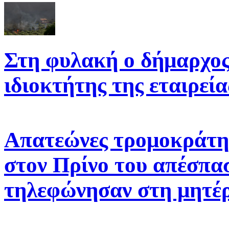
Στη φυλακή ο δήμαρχος 
ιδιοκτήτης της εταιρεί
Απατεώνες τρομοκράτη
στον Πρίνο του απέσπασ
τηλεφώνησαν στη μητέρ