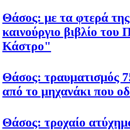
Θάσος: με τα φτερά της 
καινούργιο βιβλίο του 
Κάστρο"
Θάσος: τραυματισμός 7
από το μηχανάκι που ο
Θάσος: τροχαίο ατύχημ