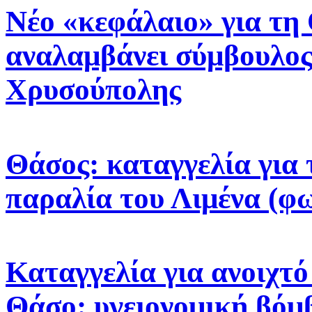
Νέο «κεφάλαιο» για τη
αναλαμβάνει σύμβουλος
Χρυσούπολης
Θάσος: καταγγελία για 
παραλία του Λιμένα (φ
Καταγγελία για ανοιχτ
Θάσο: υγειονομική βόμβ