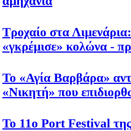
αμηχανία
Τροχαίο στα Λιμενάρια
«γκρέμισε» κολώνα - π
Το «Αγία Βαρβάρα» αντ
«Νικητή» που επιδιορθ
Το 11ο Port Festival τ