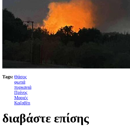
Tags:
Θάσος
φωτιά
πυρκαγιά
Πρίνος
Μαριές
Καζαβίτι
διαβάστε επίσης