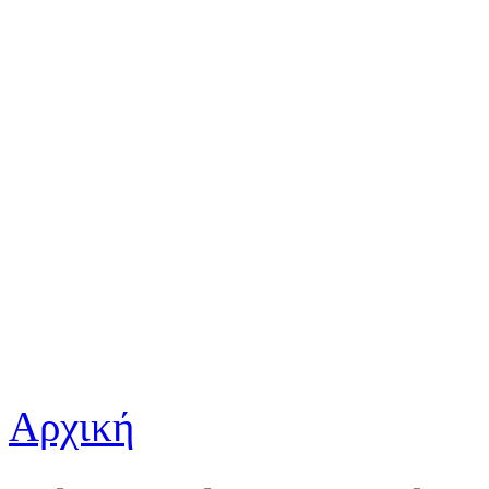
Αρχική
Είστε εδώ