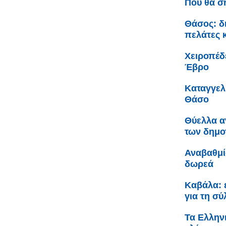
Πού θα σ
Θάσος: δ
πελάτες 
Χειροπέδ
Έβρο
Καταγγελ
Θάσο
Θύελλα α
των δημο
Αναβαθμί
δωρεά
Καβάλα: 
για τη σ
Τα Ελληνι