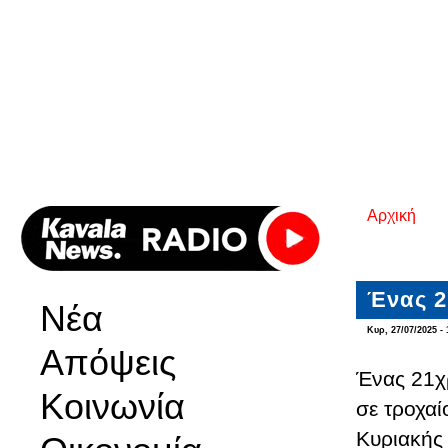
Αρχική
Είστε εδ
Ένας 2
Νέα
Κυρ, 27/07/2025 - 
Απόψεις
Ένας 21χρ
Κοινωνία
σε τροχαί
Κυριακής