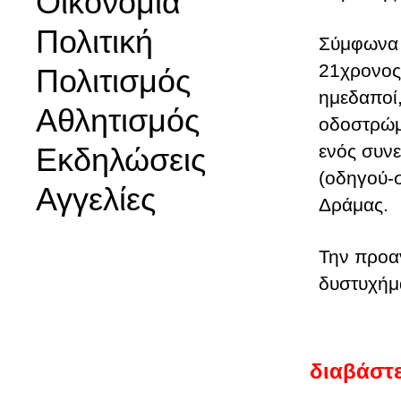
Οικονομία
Πολιτική
Σύμφωνα 
21χρονος
Πολιτισμός
ημεδαποί,
Αθλητισμός
οδοστρώμ
ενός συν
Εκδηλώσεις
(οδηγού-
Αγγελίες
Δράμας.
Την προαν
δυστυχήμα
διαβάστε