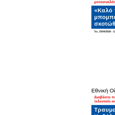
μοτοσυκλέτ
«Καλό 
μπομπο
σκοτώθ
Τετ, 15/04/2026 - 1
Εθνική Ο
Διαβάστε π
τελευταίο 
Τραυμα