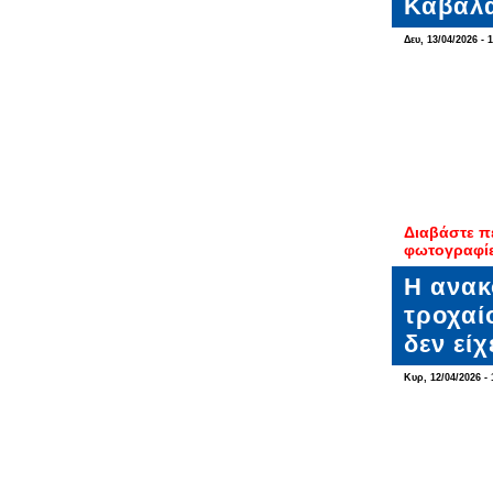
Καβάλα
Δευ, 13/04/2026 - 
Διαβάστε π
φωτογραφί
Η ανακ
τροχαί
δεν εί
Κυρ, 12/04/2026 - 