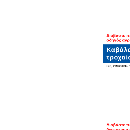
Διαβάστε π
οδηγός αγρ
Καβάλα
τροχαί
Σάβ, 27/06/2026 - 
Διαβάστε π
δυστύχημα 