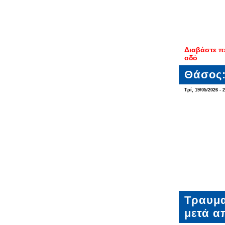
Διαβάστε π
οδό
Θάσος:
Τρί, 19/05/2026 - 
Τραυμα
μετά α