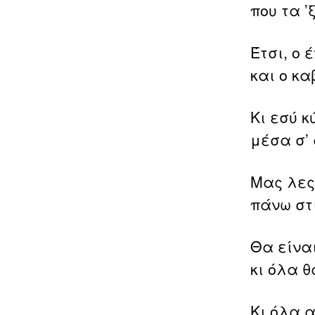
που τα ’
Έτσι, ο 
και ο κ
Κι εσύ 
μέσα σ’ 
Μας λες
πάνω στ
Θα είνα
κι όλα 
Κι όλα 