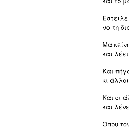
και το μ
Έστειλε
να τη δ
Μα κείνη
και λέε
Και πήγ
κι άλλοι
Και οι ά
και λέν
Όπου το