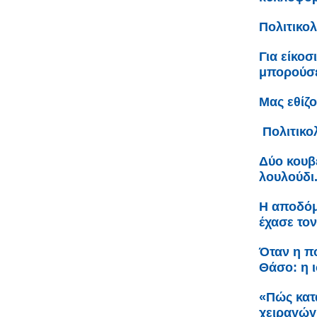
Πολιτικο
Για είκοσ
μπορούσε
Μας εθίζ
Πολιτικο
Δύο κουβέ
λουλούδι.
Η αποδόμ
έχασε τον
Όταν η πο
Θάσο: η 
«Πώς κατ
χειραγώ