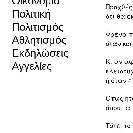
Οικονομία
Προχθές,
Πολιτική
ότι θα ε
Πολιτισμός
Φρένα π
Αθλητισμός
όταν κο
Εκδηλώσεις
Κι αν α
Αγγελίες
κλειδού
ή όταν ε
Όπως ήτα
όπου τα
Τότε, το