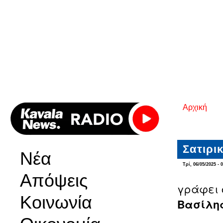
Αρχική
Είστε εδ
Σατιρικ
Νέα
Τρί, 06/05/2025 - 
Απόψεις
γράφει 
Κοινωνία
Βασίλη