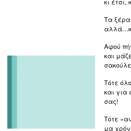
κι έτσι,
Τα ξέρα
αλλά…κα
Αφού πή
και μάζε
σακούλε
Τότε όλ
και για
σας!
Τότε «α
μα χρόν