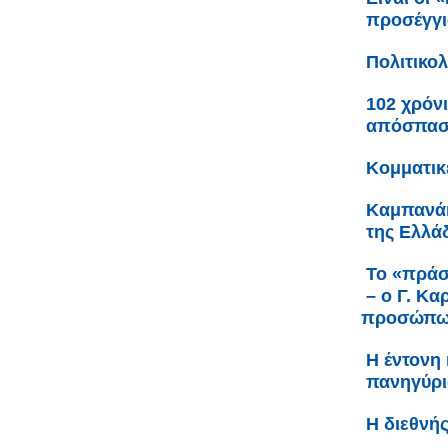
προσέγγι
Πολιτικο
102 χρόνι
απόσπαση
Κομματικ
Καμπανάκ
της Ελλάδ
Το «πράσ
– ο Γ. Κ
προσώπω
Η έντονη
πανηγύρι
Η διεθνή