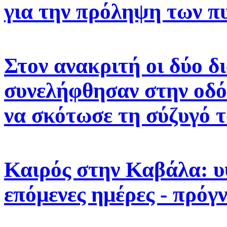
για την πρόληψη των π
Στον ανακριτή οι δύο δ
συνελήφθησαν στην οδό
να σκότωσε τη σύζυγό 
Καιρός στην Καβάλα: υ
επόμενες ημέρες - πρόγ