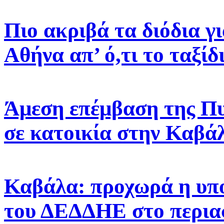
Πιο ακριβά τα διόδια γ
Αθήνα απ’ ό,τι το ταξίδ
Άμεση επέμβαση της Πυ
σε κατοικία στην Καβά
Καβάλα: προχωρά η υπ
του ΔΕΔΔΗΕ στο περιασ