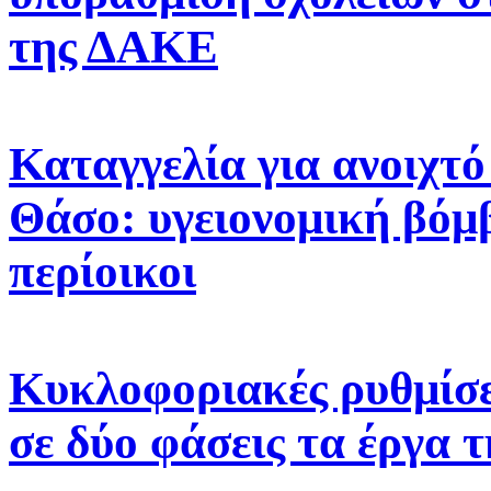
της ΔΑΚΕ
Καταγγελία για ανοιχτ
Θάσο: υγειονομική βόμβ
περίοικοι
Κυκλοφοριακές ρυθμίσε
σε δύο φάσεις τα έργα