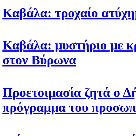
Καβάλα: τροχαίο ατύχη
Καβάλα: μυστήριο με κ
στον Βύρωνα
Προετοιμασία ζητά ο Δ
πρόγραμμα του προσωπ