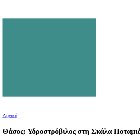
Αρχική
Είστε εδώ
Θάσος: Υδροστρόβιλος στη Σκάλα Ποταμιά