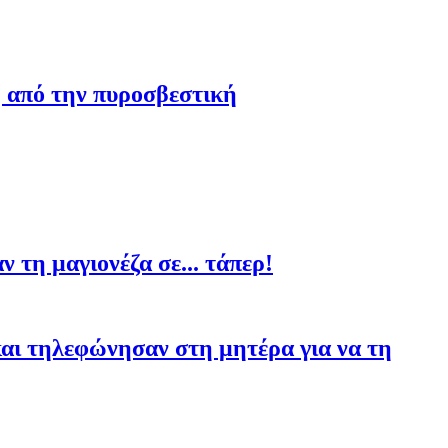
η από την πυροσβεστική
 τη μαγιονέζα σε... τάπερ!
αι τηλεφώνησαν στη μητέρα για να τη