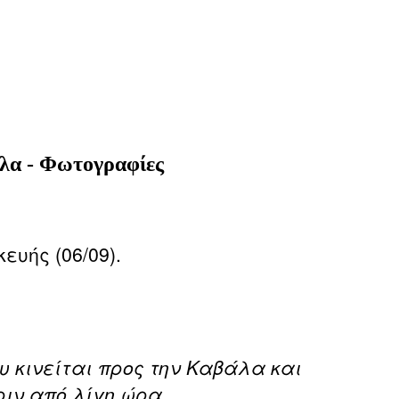
άλα - Φωτογραφίες
υής (06/09).
υ κινείται προς την Καβάλα και
ριν από λίγη ώρα.