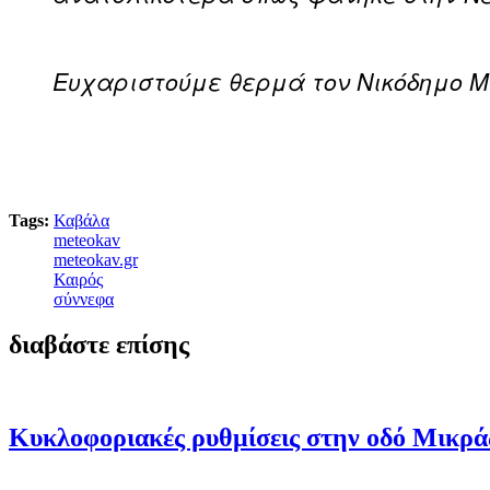
Ευχαριστούμε θερμά τον Νικόδημο Μ
Tags:
Καβάλα
meteokav
meteokav.gr
Καιρός
σύννεφα
διαβάστε επίσης
Κυκλοφοριακές ρυθμίσεις στην οδό Μικράς