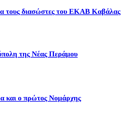
για τους διασώστες του ΕΚΑΒ Καβάλας
ύπολη της Νέας Περάμου
μα και ο πρώτος Νομάρχης