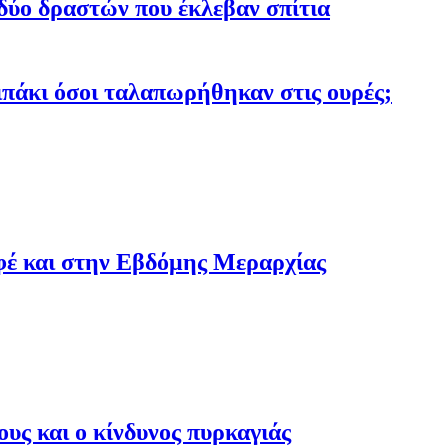
ύο δραστών που έκλεβαν σπίτια
σιπάκι όσοι ταλαπωρήθηκαν στις ουρές;
αφέ και στην Εβδόμης Μεραρχίας
υς και ο κίνδυνος πυρκαγιάς