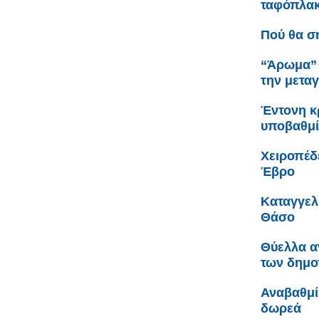
ταφόπλακα
Πού θα σ
“Άρωμα” 
την μετα
Έντονη κρ
υποβαθμί
Χειροπέδ
Έβρο
Καταγγελ
Θάσο
Θύελλα α
των δημο
Αναβαθμί
δωρεά