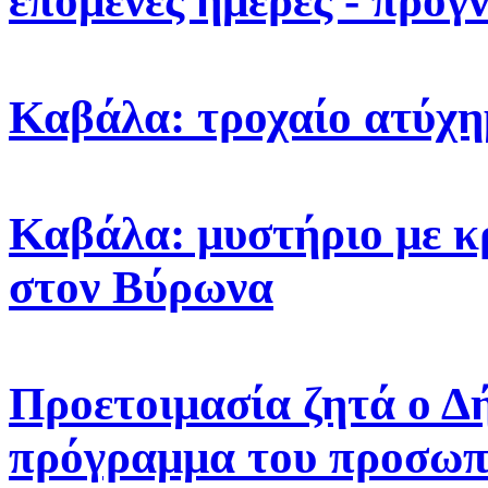
επόμενες ημέρες - πρόγ
Καβάλα: τροχαίο ατύχη
Καβάλα: μυστήριο με κ
στον Βύρωνα
Προετοιμασία ζητά ο Δ
πρόγραμμα του προσωπ