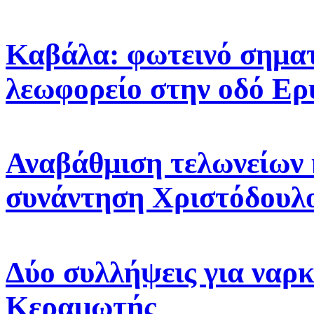
Καβάλα: φωτεινό σηματ
λεωφορείο στην οδό Ε
Αναβάθμιση τελωνείων 
συνάντηση Χριστόδουλ
Δύο συλλήψεις για ναρκ
Κεραμωτής