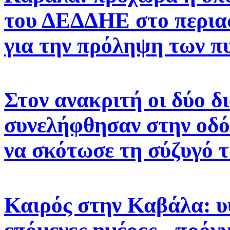
του ΔΕΔΔΗΕ στο περιασ
για την πρόληψη των π
Στον ανακριτή οι δύο δ
συνελήφθησαν στην οδό
να σκότωσε τη σύζυγό 
Καιρός στην Καβάλα: υ