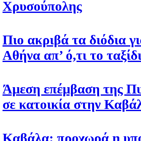
Χρυσούπολης
Πιο ακριβά τα διόδια γ
Αθήνα απ’ ό,τι το ταξίδ
Άμεση επέμβαση της Πυ
σε κατοικία στην Καβά
Καβάλα: προχωρά η υπ