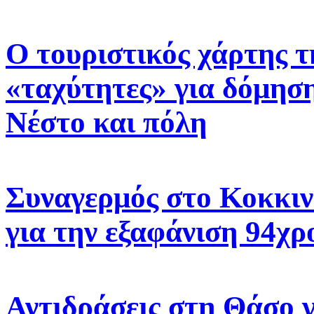
Ο τουριστικός χάρτης τ
«ταχύτητες» για δόμηση
Νέστο και πόλη
Συναγερμός στο Κοκκιν
για την εξαφάνιση 94χρ
Αντιδράσεις στη Θάσο γ