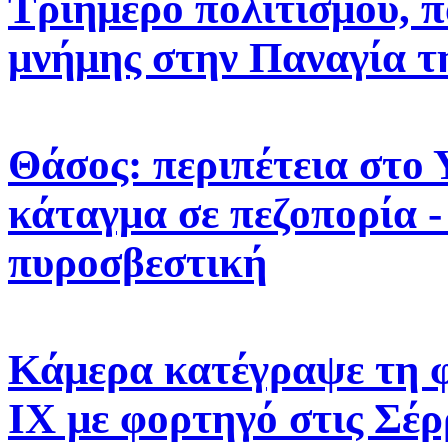
Τριήμερο πολιτισμού, π
μνήμης στην Παναγία τ
Θάσος: περιπέτεια στο 
κάταγμα σε πεζοπορία -
πυροσβεστική
Κάμερα κατέγραψε τη 
ΙΧ με φορτηγό στις Σέρ