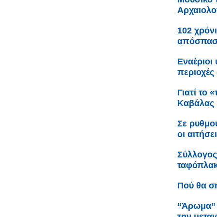
Αρχαιολο
102 χρόνι
απόσπαση
Εναέριοι
περιοχές 
Γιατί το 
Καβάλας
Σε ρυθμο
οι αιτήσε
Σύλλογος
ταφόπλακα
Πού θα σ
“Άρωμα” 
την μετα