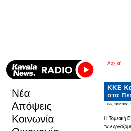
Αρχική
Είστε εδ
ΚΚΕ Κα
Νέα
στα Πε
Απόψεις
Πέμ, 10/02/2022 - 
Κοινωνία
Η Τομεακή Ε
των εργαζομέ