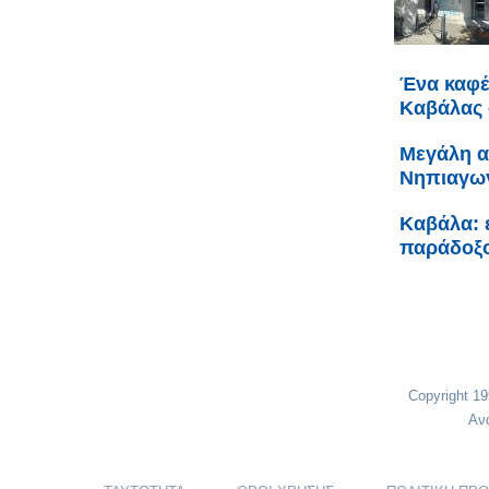
Ένα καφέ 
Καβάλας 
Μεγάλη α
Νηπιαγωγ
Καβάλα: ε
παράδοξο
Copyright 1
Αν