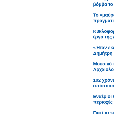
βόμβα το 
Το «μαύρ
πραγματικ
Κυκλοφορ
έργα της
«Ήταν εκε
Δημήτρη 
Μουσικό 
Αρχαιολο
102 χρόνι
απόσπαση
Εναέριοι
περιοχές 
Γιατί το 