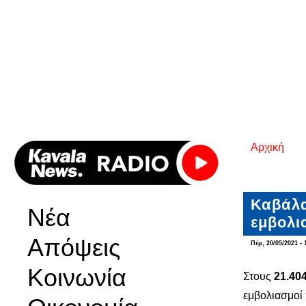
Αρχική
Είστε εδ
Καβάλα
Νέα
εμβολι
Απόψεις
Πέμ, 20/05/2021 - 
Κοινωνία
Στους
21.40
εμβολιασμοί 