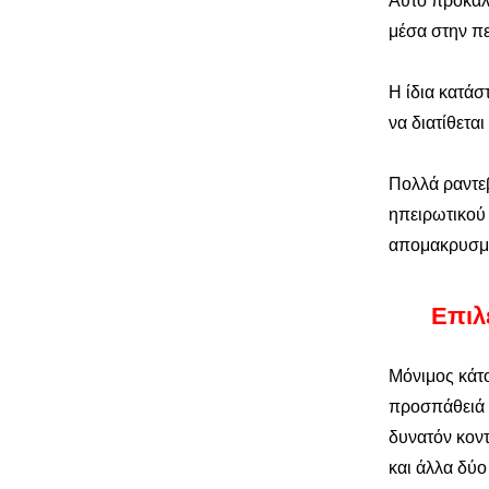
Αυτό προκάλ
μέσα στην πε
Η ίδια κατάσ
να διατίθετα
Πολλά ραντεβ
ηπειρωτικού
απομακρυσμ
Επιλ
Μόνιμος κάτο
προσπάθειά τ
δυνατόν κοντ
και άλλα δύο