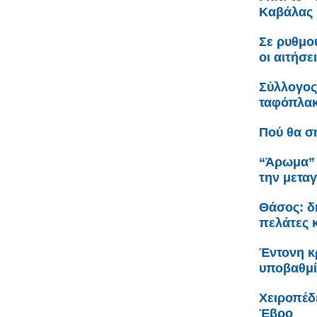
Καβάλας
Σε ρυθμο
οι αιτήσε
Σύλλογος
ταφόπλακα
Πού θα σ
“Άρωμα” 
την μετα
Θάσος: δ
πελάτες 
Έντονη κρ
υποβαθμί
Χειροπέδ
Έβρο