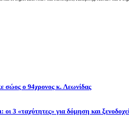
ε σώος ο 94χρονος κ. Λεωνίδας
: oι 3 «ταχύτητες» για δόμηση και ξενοδοχε