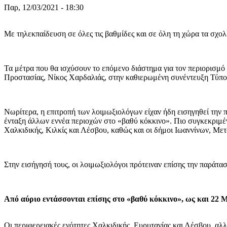
Παρ, 12/03/2021 - 18:30
Με τηλεκπαίδευση σε όλες τις βαθμίδες και σε όλη τη χώρα τα σχολ
Τα μέτρα που θα ισχύσουν το επόμενο διάστημα για τον περιορισμό
Προστασίας, Νίκος Χαρδαλιάς, στην καθιερωμένη συνέντευξη Τύπο
Νωρίτερα, η επιτροπή των λοιμωξιολόγων είχαν ήδη εισηγηθεί την π
ένταξη άλλων εννέα περιοχών στο «βαθύ κόκκινο». Πιο συγκεκριμέν
Χαλκιδικής, Κιλκίς και Λέσβου, καθώς και οι δήμοι Ιωαννίνων, Με
Στην εισήγησή τους, οι λοιμωξιολόγοι πρότειναν επίσης την παράτ
Από αύριο εντάσσονται επίσης στο «βαθύ κόκκινο», ως και 22 Μ
Οι περιφερειακές ενότητες Χαλκιδικής, Ευρυτανίας και Λέσβου, αλλ