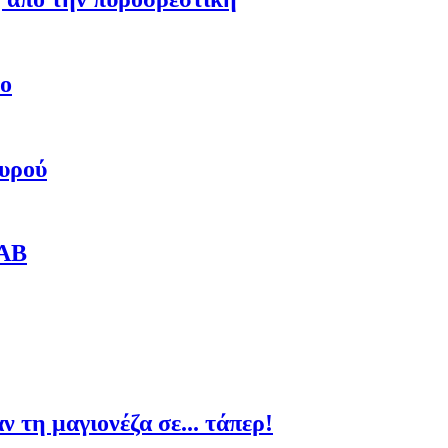
εο
αυρού
SAB
 τη μαγιονέζα σε... τάπερ!