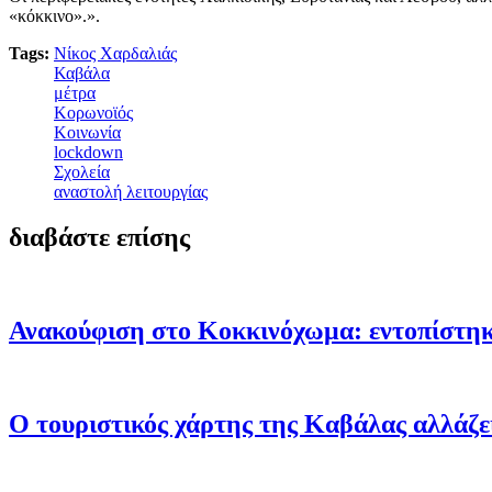
«κόκκινο».».
Tags:
Νίκος Χαρδαλιάς
Καβάλα
μέτρα
Κορωνοϊός
Κοινωνία
lockdown
Σχολεία
αναστολή λειτουργίας
διαβάστε επίσης
Ανακούφιση στο Κοκκινόχωμα: εντοπίστηκ
Ο τουριστικός χάρτης της Καβάλας αλλάζει