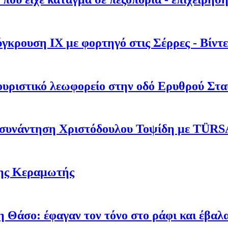
κρουση ΙΧ με φορτηγό στις Σέρρες - Βίντ
υριστικό λεωφορείο στην οδό Ερυθρού Στ
η συνάντηση Χριστόδουλου Τοψίδη με TÜR
της Κεραμωτής
 Θάσο: έφαγαν τον τόνο στο ράφι και έβαλαν