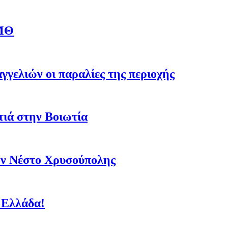
ΑΜΘ
γγελιών οι παραλίες της περιοχής
τιά στην Βοιωτία
ον Νέστο Χρυσούπολης
- Ελλάδα!