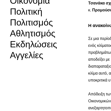
Οικονομία
Τσανάκα
σχ
Πολιτική
κ.
Προμούσ
Πολιτισμός
Η ανακοί
Αθλητισμός
Σε μια περί
Εκδηλώσεις
ενός κλίματ
Αγγελίες
προβλημάτων 
αποδείξει μ
διαπαραταξια
κλίμα αυτό, 
υποκριτικά υ
Απόδειξη τω
Οικονομικών
ανεξαρτητοπ