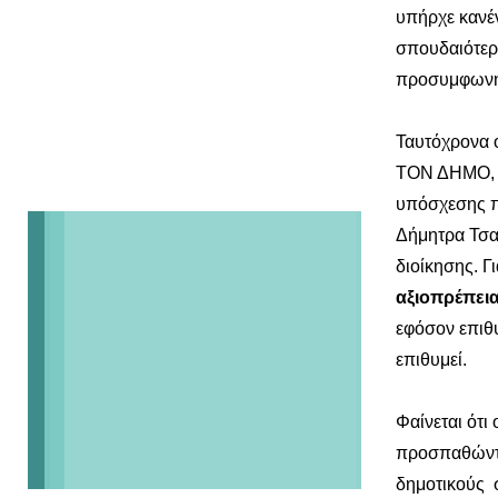
υπήρχε κανέν
σπουδαιότερη
προσυμφωνημ
Ταυτόχρονα ό
ΤΟΝ ΔΗΜΟ
υπόσχεσης π
Δήμητρα Τσα
διοίκησης. Γ
αξιοπρέπει
εφόσον επιθ
επιθυμεί.
Φαίνεται ότι 
προσπαθώντα
δημοτικούς 