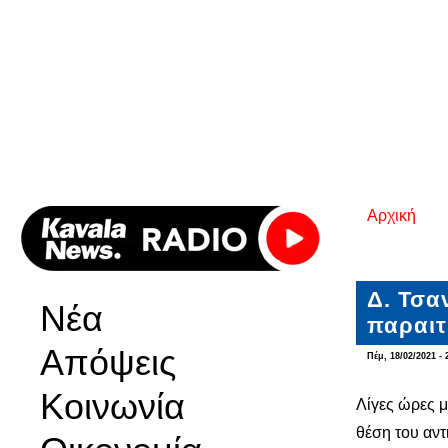
Αρχική
Είστε εδ
Δ. Τσα
Νέα
παραιτ
Απόψεις
Πέμ, 18/02/2021 - 
Κοινωνία
Λίγες ώρες 
θέση του αν