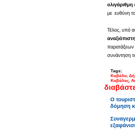
ολιγάριθμη
με ευθύνη το
Τέλος, υπό 
αναξιόπιστ
παρατάξεων κ
συνάντηση τ
Tags:
Καβάλα
Δή
Καβάλας
Α
διαβάστε
Ο τουριστ
δόμηση κ
Συναγερμ
εξαφάνισ