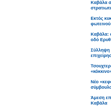
Καβάλα σ
στρατιωτ
Εκτός κυ
φωτεινού
Καβάλα: 
οδό Ερυθ
Σύλληψη 
επιχείρη
Τσουχτερ
«κόκκινο
Νέο «κεφ
σύμβουλο
Άμεση επ
Καβάλα