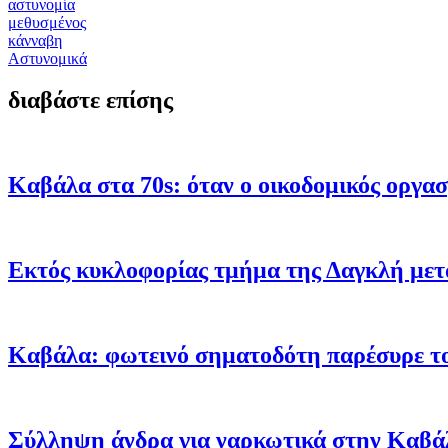
αστυνομία
μεθυσμένος
κάνναβη
Αστυνομικά
διαβάστε επίσης
Καβάλα στα 70s: όταν ο οικοδομικός οργα
Εκτός κυκλοφορίας τμήμα της Δαγκλή μετ
Καβάλα: φωτεινό σηματοδότη παρέσυρε το
Σύλληψη άνδρα για ναρκωτικά στην Καβάλ