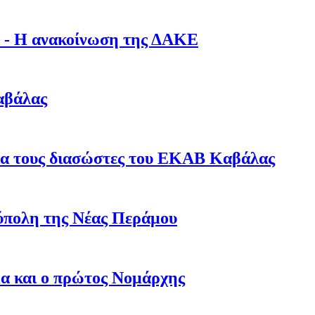
λα - Η ανακοίνωση της ΔΑΚΕ
αβάλας
για τους διασώστες του ΕΚΑΒ Καβάλας
ύπολη της Νέας Περάμου
μα και ο πρώτος Νομάρχης