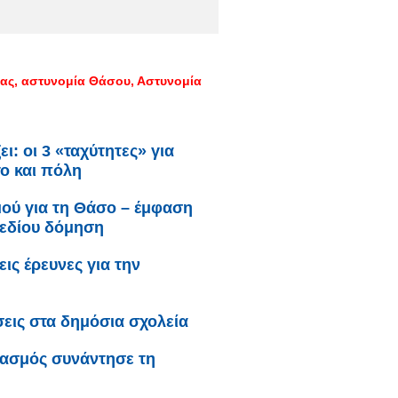
λας
αστυνομία Θάσου
Αστυνομία
ι: oι 3 «ταχύτητες» για
το και πόλη
μού για τη Θάσο – έμφαση
χεδίου δόμηση
ς έρευνες για την
σεις στα δημόσια σχολεία
γασμός συνάντησε τη