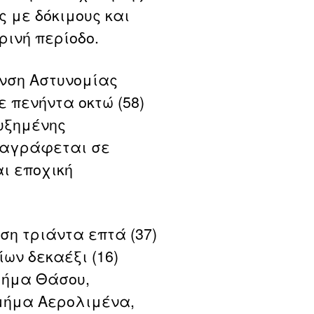
 με δόκιμους και
ινή περίοδο.
υνση Αστυνομίας
 πενήντα οκτώ (58)
αυξημένης
ταγράφεται σε
αι εποχική
ση τριάντα επτά (37)
ίων δεκαέξι (16)
μήμα Θάσου,
Τμήμα Αερολιμένα,