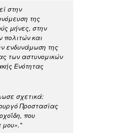
εί στην
νόμευση της
ύς μήνες, στην
 πολιτών και
ην ενδυνάμωση της
ας των αστυνομικών
ακής Ενότητας
λωσε σχετικά:
ουργό Προστασίας
οχοΐδη, που
 μου»."