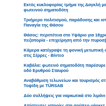
Εκτός κυκλοφορίας τμήμα της Δαγκλή μ
φωτεινού σηματοδότη
Τριήμερο πολιτισμού, παράδοσης και ισ
Παναγία της Θάσου
Θάσος: περιπέτεια στο Υψάριο για 18χρ
πεζοπορία - επιχείρηση από την πυροσ
Κάμερα κατέγραψε τη φονική μετωπική 
στις Σέρρες - Βίντεο
Καβάλα: φωτεινό σηματοδότη παρέσυρε 
οδό Ερυθρού Σταυρού
Αναβάθμιση τελωνείων και τουρισμός σ
Τοψίδη με TÜRSAB
Δύο συλλήψεις για ναρκωτικά στο λιμάν
Απίστευτες ιστορίες στα σούπερ μάρκετ