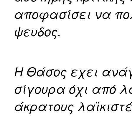
αποφασίσει να πο
ψευδος.
Η Θάσος εχει ανά
σίγουρα όχι από λ
άκρατους λαϊκιστ