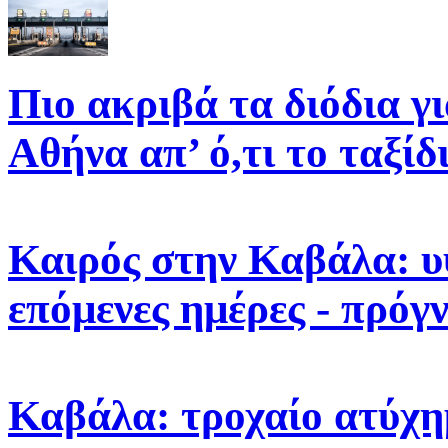
Πιο ακριβά τα διόδια γ
Αθήνα απ’ ό,τι το ταξίδ
Καιρός στην Καβάλα: υ
επόμενες ημέρες - πρόγ
Καβάλα: τροχαίο ατύχη