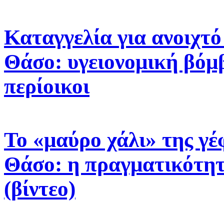
Καταγγελία για ανοιχτ
Θάσο: υγειονομική βόμβ
περίοικοι
Το «μαύρο χάλι» της γ
Θάσο: η πραγματικότητα
(βίντεο)