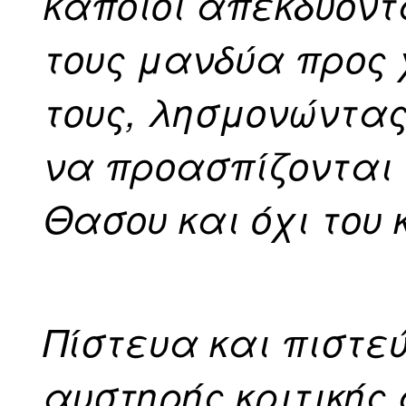
κάποιοι απεκδύοντα
τους μανδύα προς 
τους, λησμονώντας
να προασπίζονται
Θασου και όχι του
Πίστευα και πιστε
αυστηρής κριτικής