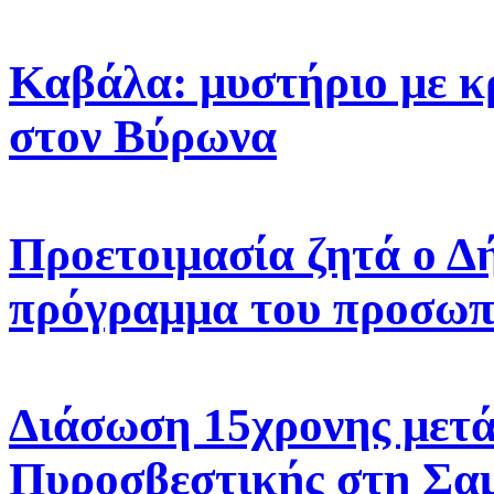
Καβάλα: μυστήριο με κ
στον Βύρωνα
Προετοιμασία ζητά ο Δ
πρόγραμμα του προσωπ
Διάσωση 15χρονης μετά
Πυροσβεστικής στη Σα