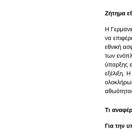
Ζήτημα ε
Η Γερμανι
να επιφέρ
εθνική ασ
των ενόπλ
ύπαρξης ε
εξέλιξη. Η
ολοκλήρωσ
αθωότητα
Τι αναφέ
Για την 