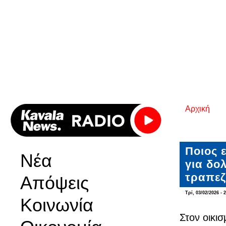
Αρχική
Είστε εδ
Ποιος 
Νέα
για δο
τραπεζ
Απόψεις
Τρί, 03/02/2026 - 
Κοινωνία
Στον οικι