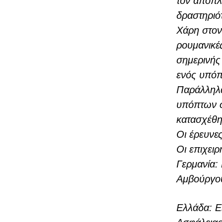
τον απόπλο
δραστηριό
Χάρη στον 
ρουμανικέ
σημερινής
ενός υπόπ
Παράλληλα
υπόπτων στ
κατασχέθηκ
Οι έρευνες
Οι επιχει
Γερμανία:
Αμβούργο
Ελλάδα:
Ε