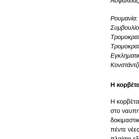
Ασφάλειας
Ρουμανία
Συμβουλίο
Τρομοκρατ
Τρομοκρατ
Εγκληματι
Κονστάντζ
Η κορβέτ
Η κορβέτα
στο ναυπη
δοκιμαστι
πέντε νέε
πλαίσιο ε