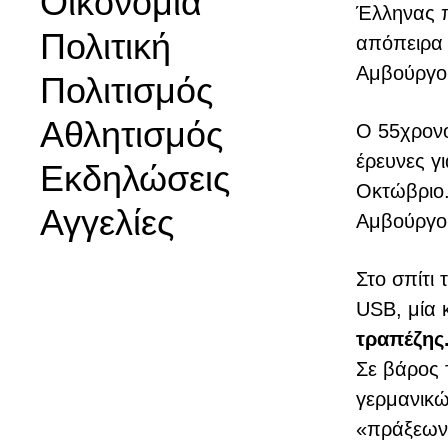
Οικονομία
Έλληνας π
Πολιτική
απόπειρα 
Αμβούργο
Πολιτισμός
Αθλητισμός
Ο 55χρονο
έρευνες γ
Εκδηλώσεις
Οκτώβριο.
Αγγελίες
Αμβούργο
Στο σπίτι
USB, μία 
τραπέζης
Σε βάρος 
γερμανικώ
«πράξεων 