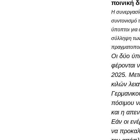
ποινική 
Η συνεργασία
συντονισμό 
ύποπτοι για
σύλληψη των
πραγματοποι
Οι δύο ύπο
φέρονται 
2025. Μετ
κιλών λει
Γερμανικο
πόσιμου ν
και η απε
Εάν οι ενέ
να προκαλ