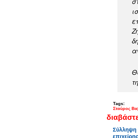
σ
ι
ε
Ζ
δ
α
Θ
τ
Tags:
Σταύρος Βα
διαβάστε
Σύλληψη 
επιχείρη