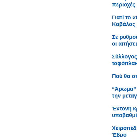
περιοχές 
Γιατί το 
Καβάλας
Σε ρυθμο
οι αιτήσε
Σύλλογος
ταφόπλακα
Πού θα σ
“Άρωμα” 
την μετα
Έντονη κρ
υποβαθμί
Χειροπέδ
Έβρο