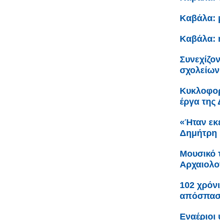
Καβάλα: 
Καβάλα: 
Συνεχίζον
σχολείων
Κυκλοφορ
έργα της
«Ήταν εκε
Δημήτρη 
Μουσικό 
Αρχαιολο
102 χρόνι
απόσπαση
Εναέριοι