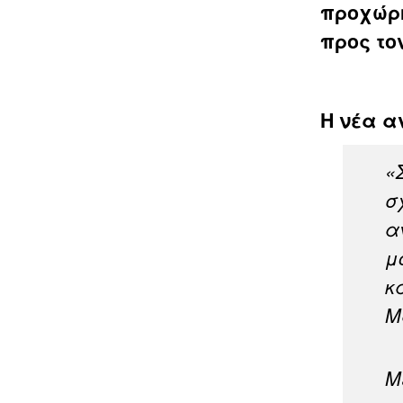
προχώρη
προς το
Η νέα α
«
σ
α
μ
κ
Μ
Μ