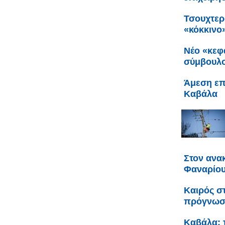
Τσουχτερ
«κόκκινο
Νέο «κεφ
σύμβουλο
Άμεση επ
Καβάλα
Στον ανα
Φαναρίου 
Καιρός σ
πρόγνω
Καβάλα: 