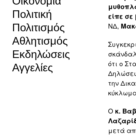
Οικονομία
μυθοπλ
Πολιτική
είπε σε
Πολιτισμός
ΝΔ,
Μακ
Αθλητισμός
Συγκεκρ
Εκδηλώσεις
σκάνδαλ
ότι ο Στ
Αγγελίες
Δηλώσεω
την Δικα
κύκλωμα
Ο
κ. Βα
Λαζαρίδ
μετά απ