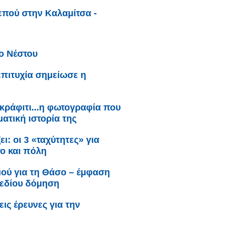
επού στην Καλαμίτσα -
ο Νέστου
επιτυχία σημείωσε η
 γκράφιτι...η φωτογραφία που
ατική ιστορία της
ι: oι 3 «ταχύτητες» για
το και πόλη
μού για τη Θάσο – έμφαση
χεδίου δόμηση
ς έρευνες για την