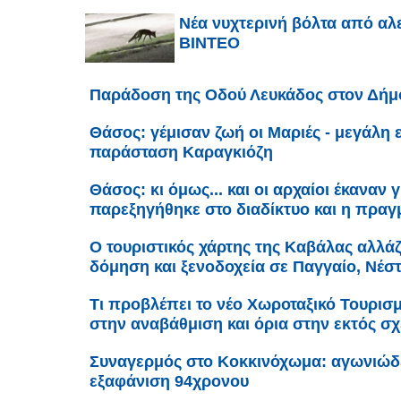
Νέα νυχτερινή βόλτα από αλ
ΒΙΝΤΕΟ
Παράδοση της Οδού Λευκάδος στον Δήμ
Θάσος: γέμισαν ζωή οι Μαριές - μεγάλη 
παράσταση Καραγκιόζη
Θάσος: κι όμως... και οι αρχαίοι έκαναν
παρεξηγήθηκε στο διαδίκτυο και η πραγμ
Ο τουριστικός χάρτης της Καβάλας αλλάζε
δόμηση και ξενοδοχεία σε Παγγαίο, Νέσ
Τι προβλέπει το νέο Χωροταξικό Τουρισ
στην αναβάθμιση και όρια στην εκτός σ
Συναγερμός στο Κοκκινόχωμα: αγωνιώδει
εξαφάνιση 94χρονου