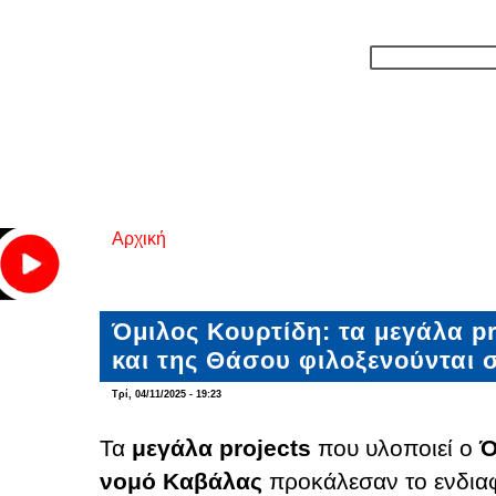
Αρχική
Είστε εδώ
Όμιλος Κουρτίδη: τα μεγάλα p
και της Θάσου φιλοξενούνται 
Τρί, 04/11/2025 - 19:23
Τα
μεγάλα projects
που υλοποιεί ο
Ό
νομό Καβάλας
προκάλεσαν το ενδιαφ