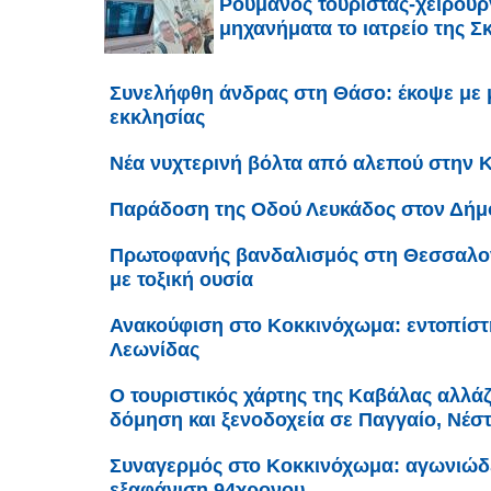
Ρουμάνος τουρίστας-χειρουργ
μηχανήματα το ιατρείο της Σ
Συνελήφθη άνδρας στη Θάσο: έκοψε με 
εκκλησίας
Νέα νυχτερινή βόλτα από αλεπού στην 
Παράδοση της Οδού Λευκάδος στον Δήμ
Πρωτοφανής βανδαλισμός στη Θεσσαλον
με τοξική ουσία
Ανακούφιση στο Κοκκινόχωμα: εντοπίστ
Λεωνίδας
Ο τουριστικός χάρτης της Καβάλας αλλάζε
δόμηση και ξενοδοχεία σε Παγγαίο, Νέσ
Συναγερμός στο Κοκκινόχωμα: αγωνιώδει
εξαφάνιση 94χρονου