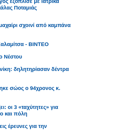
ός εξόπλισε με ιατρικά
κάλας Ποταμιάς
μαχαίρι σχοινί από καμπάνα
Καλαμίτσα - ΒΙΝΤΕΟ
ο Νέστου
ίκη: δηλητηρίασαν δέντρα
ηκε σώος ο 94χρονος κ.
ι: oι 3 «ταχύτητες» για
το και πόλη
ς έρευνες για την