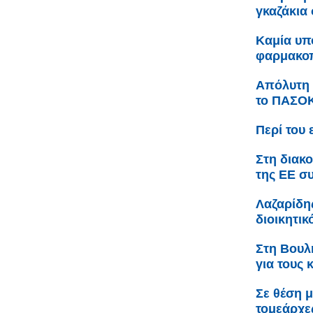
γκαζάκια
Καμία υπ
φαρμακοπ
Απόλυτη 
το ΠΑΣΟ
Περί του 
Στη διακ
της ΕΕ σ
Λαζαρίδη
διοικητι
Στη Βουλ
για τους 
Σε θέση 
τομεάρχες