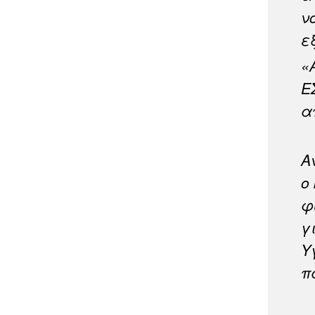
ν
ε
«
Ε
α
Α
ο
φ
γ
Υ
π