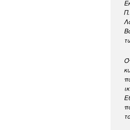
Ε
Π
Λ
Β
τ
Ό
κ
π
ι
Ε
π
τ