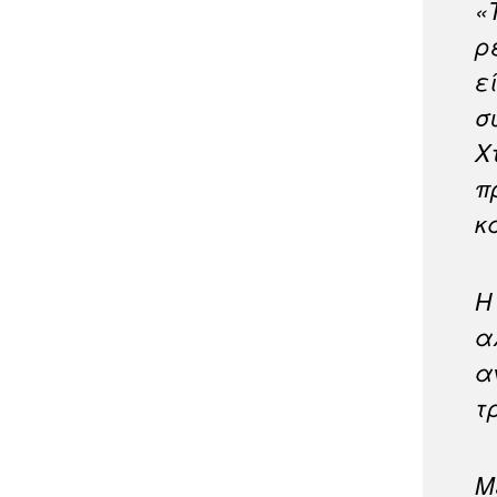
«
ρ
ε
σ
Χ
π
κ
Η
α
α
τ
Μ