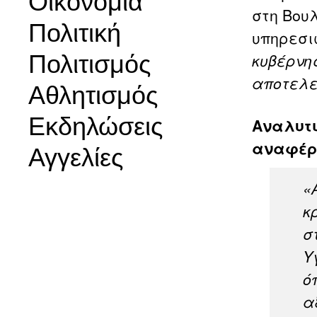
Οικονομία
στη Βουλ
Πολιτική
υπηρεσι
Πολιτισμός
κυβέρνη
αποτελε
Αθλητισμός
Εκδηλώσεις
Αναλυτι
αναφέρε
Αγγελίες
«
κ
σ
Υ
ό
α