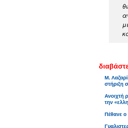
θ
α
μ
κ
διαβάστε
Μ. Λαζαρί
στήριξη 
Ανοιχτή 
την «ελλη
Πέθανε ο
Γυαλιστερ