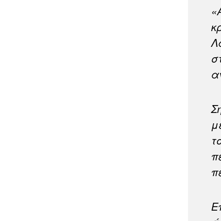
«
κ
Λ
σ
α
Σ
μ
τ
π
π
Ε