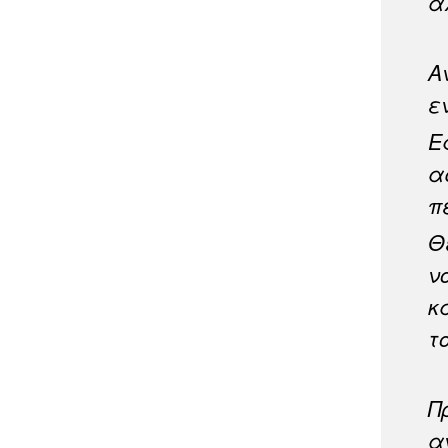
ά
Α
ε
Ε
α
π
Θ
ν
κ
τ
Π
α