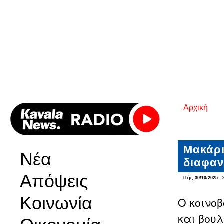
Αρχική
Είστε εδ
Μακάρι
Νέα
διαφαν
Απόψεις
Πέμ, 30/10/2025 - 
Κοινωνία
O κοινο
και βου