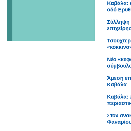
Καβάλα: 
οδό Ερυθ
Σύλληψη 
επιχείρη
Τσουχτερ
«κόκκινο
Νέο «κεφ
σύμβουλο
Άμεση επ
Καβάλα
Καβάλα: 
περιαστι
Στον ανα
Φαναρίου 