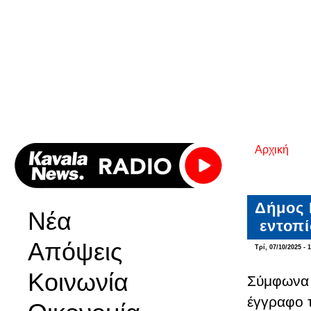
Αρχική
Είστε εδ
Δήμος 
Νέα
εντοπί
Απόψεις
Τρί, 07/10/2025 - 
Κοινωνία
Σύμφωνα μ
έγγραφο 