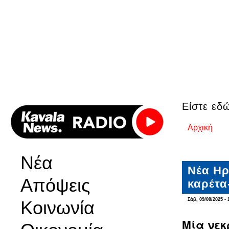
Είστε εδ
Αρχική
Νέα
Νέα Ηρ
Απόψεις
καρέτα
Σάβ, 09/08/2025 - 
Κοινωνία
Μία νεκ