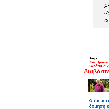
μ
σ
α
Tags:
Νέα Ηρακλε
θαλάσσια 
διαβάστε
Ο τουριστ
δόμηση κ