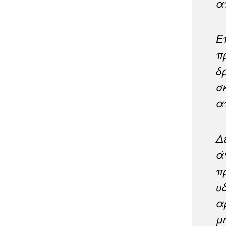
α
Ε
π
δ
σ
α
Δ
ά
π
υ
α
μ