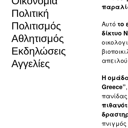
Οικονομία
παραλία
Πολιτική
Αυτό
το 
Πολιτισμός
δίκτυο N
Αθλητισμός
οικολογι
Εκδηλώσεις
βιοποικ
απειλού
Αγγελίες
Η ομάδα 
Greece”
πανίδας
πιθανότ
δραστηρ
πνιγμός