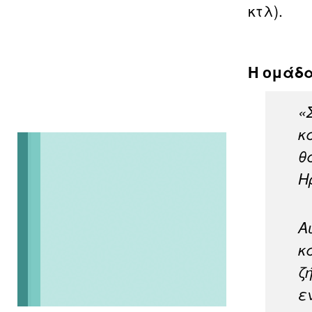
κτλ).
Η ομάδα
«
κ
θ
Η
Α
κ
ζ
ε