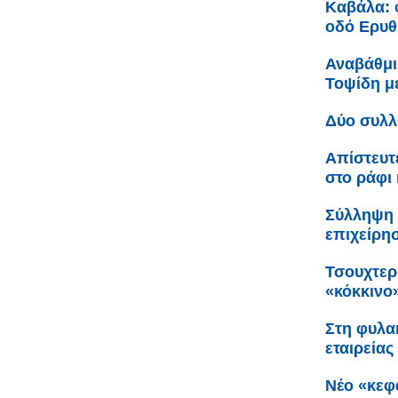
Καβάλα: 
οδό Ερυθ
Αναβάθμι
Τοψίδη 
Δύο συλλ
Απίστευτ
στο ράφι 
Σύλληψη 
επιχείρη
Τσουχτερ
«κόκκινο
Στη φυλακ
εταιρείας
Νέο «κεφ