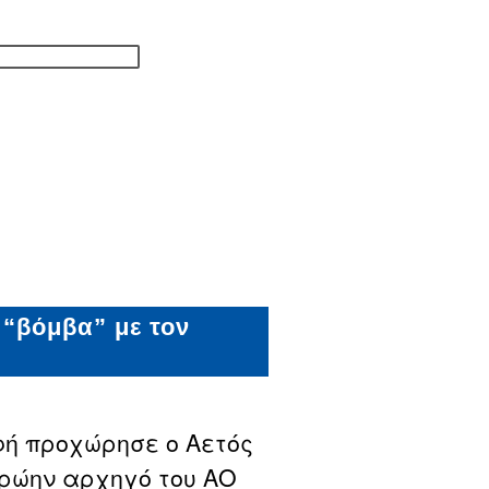
 “βόμβα” με τον
ή προχώρησε ο Αετός
πρώην αρχηγό του ΑΟ